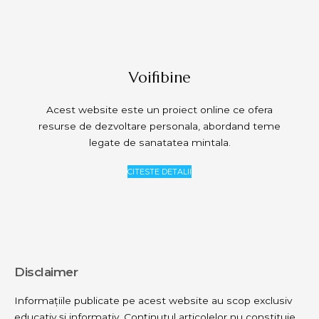
Voifibine
Acest website este un proiect online ce ofera
resurse de dezvoltare personala, abordand teme
legate de sanatatea mintala.
CITESTE DETALII
Disclaimer
Informațiile publicate pe acest website au scop exclusiv
educativ și informativ. Conținutul articolelor nu constituie