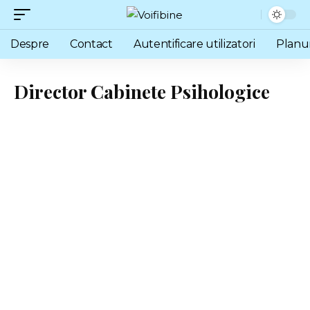
Despre
Contact
Autentificare utilizatori
Planu
Director Cabinete Psihologice