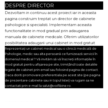
DESPRE DIRECTOR
Dezvoltam in continuu acest proiect iar in aceasta
pagina construim treptat un director de cabinete
psihologice si specialisti. Implementam aceasta
functionalitate in mod gradual prin adaugarea
manuala de cabinete medicale. Oferim utilizatorilor
posibilitatea adaugarii unui cabinet in mod gratuit
Reprezentați un cabinet medical sau o clinică medicală de
Psihologie, medic sau alta persoană ce furnizează servicii în
domeniul medical ? Vă invităm să vă înscrieți informațiile în
mod gratuit pentru afișarea pe site, trimițând toate detaliile
legate de cabinet prin
email
sau folosind pagina de
contact
.
Daca doriti promovare preferentiala pe acest site (pe pagina
de prezentare cabinete sau in topul listei) va rugam sa ne
contactati prin e-mail la salut@voifibine.ro.