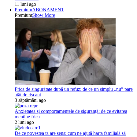
11 luni ago
Premium
ABONAMENT
Premium
Show More
Frica de singurătate după un refuz: de ce un simplu „nu” pare
atât de riscant
3 săptămâni ago
Anxietatea și comportamentele de siguranță: de ce evitarea
menține frica
2 luni ago
De ce povestea ta are sens: cum ne ajută harta familială să