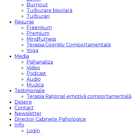
Burnout
Tulburare bipolară
Tulburari
Resurse
Freemium
Premium
Mindfulness
Terapia Cognitiv Comportamentală
Yoga
Media
Psihanaliza
Video
Podcast
Audio
Muzica
Testimoniale
Terapia Rațional-emotivă comportamentală
Despre
Contact
Newsletter
Director Cabinete Psihologice
Info
Login