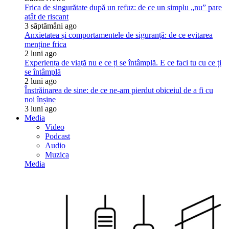
Frica de singurătate după un refuz: de ce un simplu „nu” pare
atât de riscant
3 săptămâni ago
Anxietatea și comportamentele de siguranță: de ce evitarea
menține frica
2 luni ago
Experiența de viață nu e ce ți se întâmplă. E ce faci tu cu ce ți
se întâmplă
2 luni ago
Înstrăinarea de sine: de ce ne-am pierdut obiceiul de a fi cu
noi înșine
3 luni ago
Media
Video
Podcast
Audio
Muzica
Media