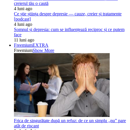
creierul tău o caută
4 luni ago
Ce știe știința despre depresie — cauze, creier și tratamente
[podcast]
4 luni ago
Somnul și depresia: cum se influențează reciproc și ce putem
face
11 luni ago
Freemium
EXTRA
Freemium
Show More
Frica de singurătate după un refuz: de ce un simplu „nu” pare
atât de riscant