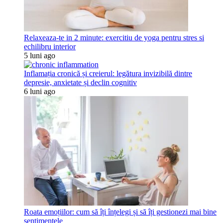
Relaxeaza-te in 2 minute: exercitiu de yoga pentru stres si
echilibru interior
5 luni ago
Inflamația cronică și creierul: legătura invizibilă dintre
depresie, anxietate și declin cognitiv
6 luni ago
Roata emoțiilor: cum să îți înțelegi și să îți gestionezi mai bine
sentimentele