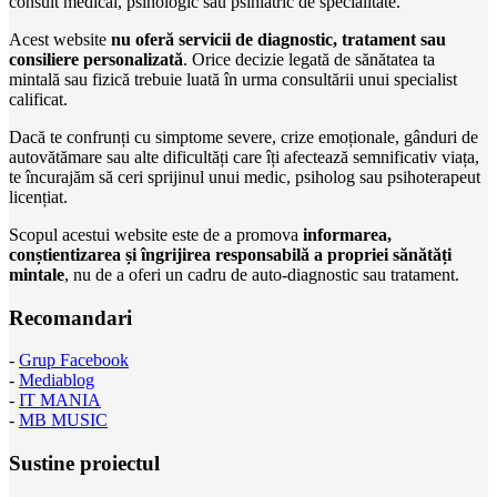
consult medical, psihologic sau psihiatric de specialitate.
Acest website
nu oferă servicii de diagnostic, tratament sau
consiliere personalizată
. Orice decizie legată de sănătatea ta
mintală sau fizică trebuie luată în urma consultării unui specialist
calificat.
Dacă te confrunți cu simptome severe, crize emoționale, gânduri de
autovătămare sau alte dificultăți care îți afectează semnificativ viața,
te încurajăm să ceri sprijinul unui medic, psiholog sau psihoterapeut
licențiat.
Scopul acestui website este de a promova
informarea,
conștientizarea și îngrijirea responsabilă a propriei sănătăți
mintale
, nu de a oferi un cadru de auto-diagnostic sau tratament.
Recomandari
-
Grup Facebook
-
Mediablog
-
IT MANIA
-
MB MUSIC
Sustine proiectul