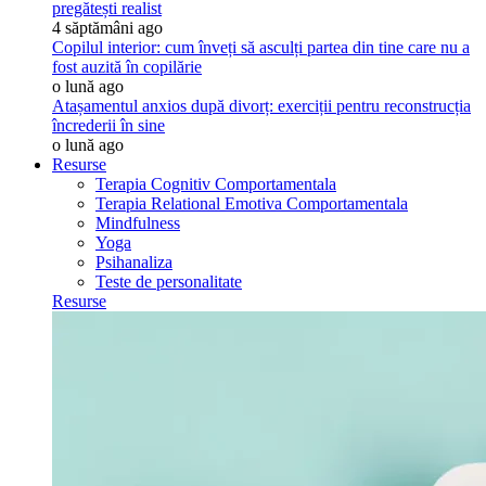
pregătești realist
4 săptămâni ago
Copilul interior: cum înveți să asculți partea din tine care nu a
fost auzită în copilărie
o lună ago
Atașamentul anxios după divorț: exerciții pentru reconstrucția
încrederii în sine
o lună ago
Resurse
Terapia Cognitiv Comportamentala
Terapia Relational Emotiva Comportamentala
Mindfulness
Yoga
Psihanaliza
Teste de personalitate
Resurse