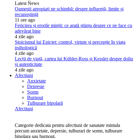
Latest News
Oamenii apropiați ne schimbă: despre influență, limite și
recunoștință
11 ore ago
Fericirea și erorile minții: ce arată știința despre ce ne face cu
adevărat bine
4 zile ago
Stoicismul lui Epictet: control, virtute și percepție în viața
psihologică
4 zile ago
Lecții de viață, cartea lui Kübler-Ross și Kessler despre doliu
și autenticitate
4 zile ago
Afectiuni
Anxietate
Depresie
Somn
Burnout
Tulburare bipolară
Afectiuni
Categorie dedicata pentru afectiuni de sanatate mintala
precum anxietate, depresie, tulburari de somn, tulburare
bipolara sau burnout.