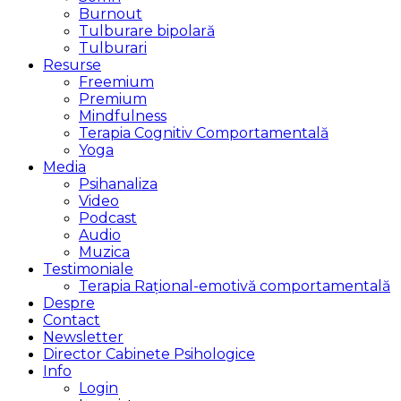
Burnout
Tulburare bipolară
Tulburari
Resurse
Freemium
Premium
Mindfulness
Terapia Cognitiv Comportamentală
Yoga
Media
Psihanaliza
Video
Podcast
Audio
Muzica
Testimoniale
Terapia Rațional-emotivă comportamentală
Despre
Contact
Newsletter
Director Cabinete Psihologice
Info
Login