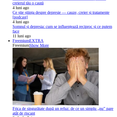
creierul tău o caută
4 luni ago
Ce știe știința despre depresie — cauze, creier și tratamente
[podcast]
4 luni ago
Somnul și depresia: cum se influențează reciproc și ce putem
face
11 luni ago
Freemium
EXTRA
Freemium
Show More
Frica de singurătate după un refuz: de ce un simplu „nu” pare
atât de riscant