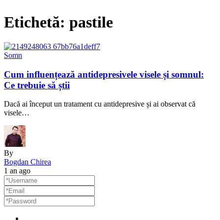
Etichetă:
pastile
Somn
Cum influențează antidepresivele visele și somnul:
Ce trebuie să știi
Dacă ai început un tratament cu antidepresive și ai observat că
visele…
By
Bogdan Chirea
1 an ago