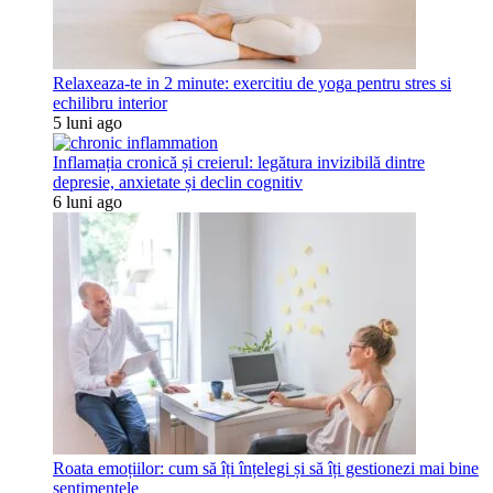
Relaxeaza-te in 2 minute: exercitiu de yoga pentru stres si
echilibru interior
5 luni ago
Inflamația cronică și creierul: legătura invizibilă dintre
depresie, anxietate și declin cognitiv
6 luni ago
Roata emoțiilor: cum să îți înțelegi și să îți gestionezi mai bine
sentimentele