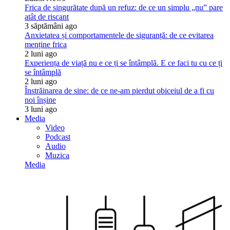
Frica de singurătate după un refuz: de ce un simplu „nu” pare
atât de riscant
3 săptămâni ago
Anxietatea și comportamentele de siguranță: de ce evitarea
menține frica
2 luni ago
Experiența de viață nu e ce ți se întâmplă. E ce faci tu cu ce ți
se întâmplă
2 luni ago
Înstrăinarea de sine: de ce ne-am pierdut obiceiul de a fi cu
noi înșine
3 luni ago
Media
Video
Podcast
Audio
Muzica
Media