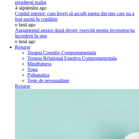
pregătești realist
4 săptămâni ago
Copilul interior: cum înveți să asculți partea din tine care nu a
fost auzită în copilărie
o lună ago
Atașamentul anxios după divorț: exerciții pentru reconstrucția
încrederii în sine
o lună ago
Resurse
Terapia Cognitiv Comportamentala
Terapia Relational Emotiva Comportamentala
Mindfulness
Yoga
Psihanaliza
Teste de personalitate
Resurse