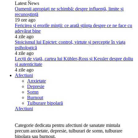
Latest News
Oamenii apropiați ne schimbă: despre influență, limite și
recunoștință
19 ore ago
Fericirea și erorile minții: ce arată știința despre ce ne face cu
adevărat bine
4 zile ago
Stoicismul lui Epictet: control, virtute și percepție în viața
psihologică
4 zile ago
Lecții de viață, cartea lui Kübler-Ross și Kessler despre doliu
și autenticitate
4 zile ago
Afectiuni
Anxietate
Depresie
Somn
Burnout
Tulburare bipolară
Afectiuni
Categorie dedicata pentru afectiuni de sanatate mintala
precum anxietate, depresie, tulburari de somn, tulburare
bipolara sau burnout.