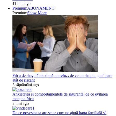
11 luni ago
Premium
ABONAMENT
Premium
Show More
Frica de singurătate după un refuz: de ce un simplu „nu” pare
atât de riscant
3 săptămâni ago
Anxietatea și comportamentele de siguranță: de ce evitarea
menține frica
2 luni ago
De ce povestea ta are sens: cum ne ajută harta familială să