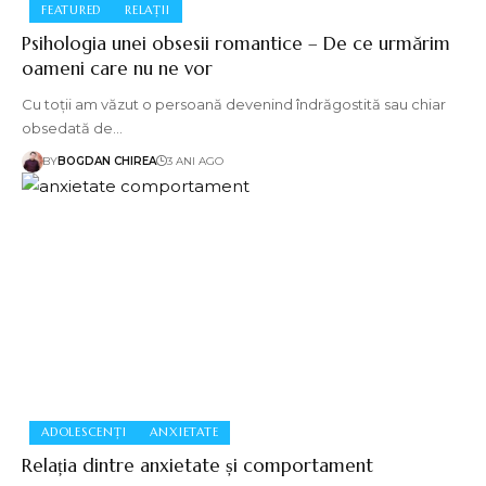
FEATURED
RELAȚII
Psihologia unei obsesii romantice – De ce urmărim
oameni care nu ne vor
Cu toții am văzut o persoană devenind îndrăgostită sau chiar
obsedată de…
BY
BOGDAN CHIREA
3 ANI AGO
ADOLESCENȚI
ANXIETATE
Relația dintre anxietate și comportament