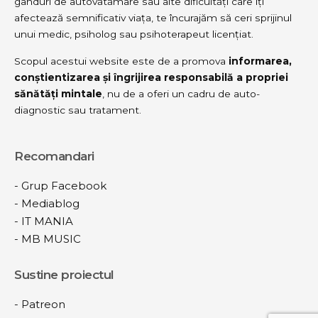
gânduri de autovătămare sau alte dificultăți care îți
afectează semnificativ viața, te încurajăm să ceri sprijinul
unui medic, psiholog sau psihoterapeut licențiat.
Scopul acestui website este de a promova
informarea,
conștientizarea și îngrijirea responsabilă a propriei
sănătăți mintale
, nu de a oferi un cadru de auto-
diagnostic sau tratament.
Recomandari
-
Grup Facebook
-
Mediablog
-
IT MANIA
-
MB MUSIC
Sustine proiectul
-
Patreon