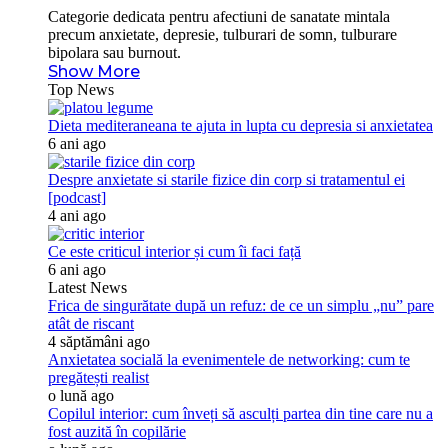
Categorie dedicata pentru afectiuni de sanatate mintala
precum anxietate, depresie, tulburari de somn, tulburare
bipolara sau burnout.
Show More
Top News
Dieta mediteraneana te ajuta in lupta cu depresia si anxietatea
6 ani ago
Despre anxietate si starile fizice din corp si tratamentul ei
[podcast]
4 ani ago
Ce este criticul interior și cum îi faci față
6 ani ago
Latest News
Frica de singurătate după un refuz: de ce un simplu „nu” pare
atât de riscant
4 săptămâni ago
Anxietatea socială la evenimentele de networking: cum te
pregătești realist
o lună ago
Copilul interior: cum înveți să asculți partea din tine care nu a
fost auzită în copilărie