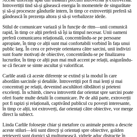
Introvertiții tind să-și găsească energia în momentele de singurătate
și să-și proceseze gândurile intern, în timp ce extrovertiții preferă să
gândească în prezența altora și să-și verbalizeze ideile.
Stilul de comunicare variază și în funcție de ritm—unii comunică
rapid, în timp ce alții preferă să își ia timpul necesar. Unii oameni
preferă comunicarea relațională, concentrându-se pe persoane
apropiate, în timp ce alții sunt mai confortabili vorbind în fața unui
public larg. În ceea ce privește orientarea către sarcini, unii indivizi
sunt foarte motivați de obiective, concentrându-se pe finalizarea
lucrurilor, în timp ce alții pun mai mult accent pe relații, asigurându-
se că fiecare se simte ascultat și valorificat.
Carlile arată că aceste diferențe se extind și la modul în care
abordăm sarcinile și detaliile. Introvertiții pot fi mai lenți și mai
concentrați pe relații, devenind ascultători răbdători și prieteni
excelenți. În schimb, cineva introvertit dar orientat spre sarcini poate
oferi foarte multe detalii în comunicare. Pe de altă parte, extroverții
pot fi rapizi și relaționali, captivând publicul cu povești interesante,
în timp ce alții, tot extroverți, dar orientați către obiective, vor merge
direct la subiect.
Linda Carlile folosește chiar și metafore cu animale pentru a descrie
aceste stiluri—leii sunt direcți și orientați spre obiective, golden
retrieverii sunt dornici să mulțumească, vidrele aduc distracție în