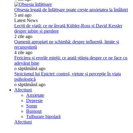
Obsesia legată de înfățișare poate crește anxietatea la întâlniri
5 ani ago
Latest News
Lecții de viață: ce ne învață Kübler-Ross și David Kessler
despre iubire și pierdere
2 zile ago
Oamenii apropiați ne schimbă: despre influență, limite și
recunoștință
4 zile ago
Fericirea și erorile minții: ce arată știința despre ce ne face cu
adevărat bine
o săptămână ago
Stoicismul lui Epictet: control, virtute și percepție în viața
psihologică
o săptămână ago
Afectiuni
Anxietate
Depresie
Somn
Burnout
Tulburare bipolară
Afectiuni