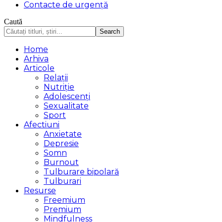
Contacte de urgență
Caută
Home
Arhiva
Articole
Relații
Nutriție
Adolescenți
Sexualitate
Sport
Afectiuni
Anxietate
Depresie
Somn
Burnout
Tulburare bipolară
Tulburari
Resurse
Freemium
Premium
Mindfulness