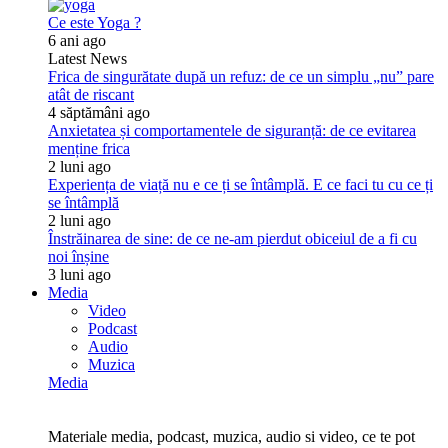
Ce este Yoga ?
6 ani ago
Latest News
Frica de singurătate după un refuz: de ce un simplu „nu” pare
atât de riscant
4 săptămâni ago
Anxietatea și comportamentele de siguranță: de ce evitarea
menține frica
2 luni ago
Experiența de viață nu e ce ți se întâmplă. E ce faci tu cu ce ți
se întâmplă
2 luni ago
Înstrăinarea de sine: de ce ne-am pierdut obiceiul de a fi cu
noi înșine
3 luni ago
Media
Video
Podcast
Audio
Muzica
Media
Materiale media, podcast, muzica, audio si video, ce te pot