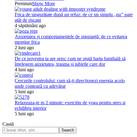
Premium
Show More
Frica de singurătate după un refuz: de ce un simplu „nu” pare
atât de riscant
4 săptămâni ago
Anxietatea și comportamentele de siguranță: de ce evitarea
menține frica
2 luni ago
De ce povestea ta are sens: cum ne ajută harta familială să
înțelegem anxietatea, trauma și iubirile care dor
4 luni ago
Cercurile controlului: cum să-ți direcționezi energia acolo
unde contează cu adevărat
5 luni ago
Relaxeaza-te in 2 minute: exercitiu de yoga pentru stres si
echilibru interior
5 luni ago
Caută