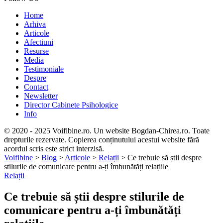
Home
Arhiva
Articole
Afectiuni
Resurse
Media
Testimoniale
Despre
Contact
Newsletter
Director Cabinete Psihologice
Info
© 2020 - 2025 Voifibine.ro. Un website Bogdan-Chirea.ro. Toate
drepturile rezervate. Copierea conținutului acestui website fără
acordul scris este strict interzisă.
Voifibine
>
Blog
>
Articole
>
Relații
>
Ce trebuie să știi despre
stilurile de comunicare pentru a-ți îmbunătăți relațiile
Relații
Ce trebuie să știi despre stilurile de
comunicare pentru a-ți îmbunătăți