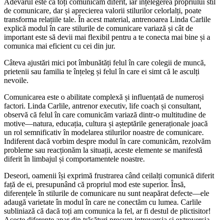
Adevărul este că toți comunicăm diferit, iar înțelegerea propriului stil
de comunicare, dar și aprecierea valorii stilurilor celorlalți, poate
transforma relațiile tale. În acest material, antrenoarea Linda Carlile
explică modul în care stilurile de comunicare variază și cât de
important este să devii mai flexibil pentru a te conecta mai bine și a
comunica mai eficient cu cei din jur.
Câteva ajustări mici pot îmbunătăți felul în care colegii de muncă,
prietenii sau familia te înțeleg și felul în care ei simt că le asculți
nevoile.
Comunicarea este o abilitate complexă și influențată de numeroși
factori. Linda Carlile, antrenor executiv, life coach și consultant,
observă că felul în care comunicăm variază dintr-o multitudine de
motive—natura, educația, cultura și așteptările generaționale joacă
un rol semnificativ în modelarea stilurilor noastre de comunicare.
Indiferent dacă vorbim despre modul în care comunicăm, rezolvăm
probleme sau reacționăm la situații, aceste elemente se manifestă
diferit în limbajul și comportamentele noastre.
Deseori, oamenii își exprimă frustrarea când ceilalți comunică diferit
față de ei, presupunând că propriul mod este superior. Însă,
diferențele în stilurile de comunicare nu sunt neapărat defecte—ele
adaugă varietate în modul în care ne conectăm cu lumea. Carlile
subliniază că dacă toți am comunica la fel, ar fi destul de plictisitor!
Aceste diferențe apar din trăsături precum introversia și extroversia.