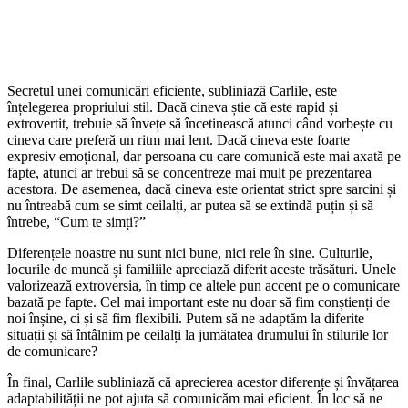
Secretul unei comunicări eficiente, subliniază Carlile, este
înțelegerea propriului stil. Dacă cineva știe că este rapid și
extrovertit, trebuie să învețe să încetinească atunci când vorbește cu
cineva care preferă un ritm mai lent. Dacă cineva este foarte
expresiv emoțional, dar persoana cu care comunică este mai axată pe
fapte, atunci ar trebui să se concentreze mai mult pe prezentarea
acestora. De asemenea, dacă cineva este orientat strict spre sarcini și
nu întreabă cum se simt ceilalți, ar putea să se extindă puțin și să
întrebe, “Cum te simți?”
Diferențele noastre nu sunt nici bune, nici rele în sine. Culturile,
locurile de muncă și familiile apreciază diferit aceste trăsături. Unele
valorizează extroversia, în timp ce altele pun accent pe o comunicare
bazată pe fapte. Cel mai important este nu doar să fim conștienți de
noi înșine, ci și să fim flexibili. Putem să ne adaptăm la diferite
situații și să întâlnim pe ceilalți la jumătatea drumului în stilurile lor
de comunicare?
În final, Carlile subliniază că aprecierea acestor diferențe și învățarea
adaptabilității ne pot ajuta să comunicăm mai eficient. În loc să ne