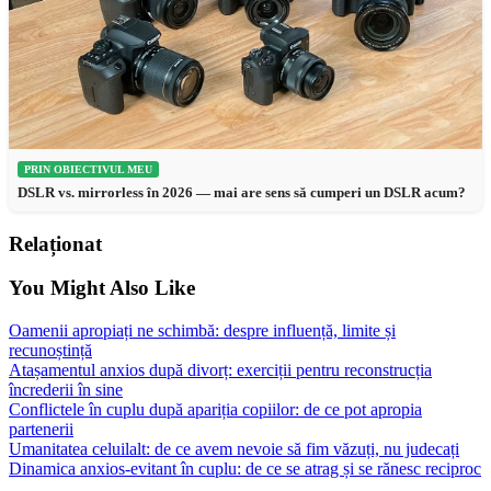
PRIN OBIECTIVUL MEU
DSLR vs. mirrorless în 2026 — mai are sens să cumperi un DSLR acum?
Relaționat
You Might Also Like
Oamenii apropiați ne schimbă: despre influență, limite și
recunoștință
Atașamentul anxios după divorț: exerciții pentru reconstrucția
încrederii în sine
Conflictele în cuplu după apariția copiilor: de ce pot apropia
partenerii
Umanitatea celuilalt: de ce avem nevoie să fim văzuți, nu judecați
Dinamica anxios-evitant în cuplu: de ce se atrag și se rănesc reciproc