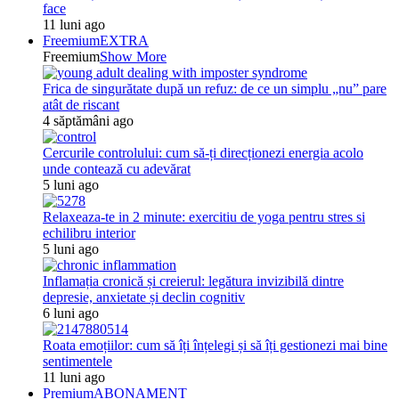
face
11 luni ago
Freemium
EXTRA
Freemium
Show More
Frica de singurătate după un refuz: de ce un simplu „nu” pare
atât de riscant
4 săptămâni ago
Cercurile controlului: cum să-ți direcționezi energia acolo
unde contează cu adevărat
5 luni ago
Relaxeaza-te in 2 minute: exercitiu de yoga pentru stres si
echilibru interior
5 luni ago
Inflamația cronică și creierul: legătura invizibilă dintre
depresie, anxietate și declin cognitiv
6 luni ago
Roata emoțiilor: cum să îți înțelegi și să îți gestionezi mai bine
sentimentele
11 luni ago
Premium
ABONAMENT