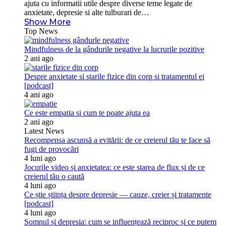
ajuta cu informatii utile despre diverse teme legate de
anxietate, depresie si alte tulburari de…
Show More
Top News
Mindfulness de la gândurile negative la lucrurile pozitive
2 ani ago
Despre anxietate si starile fizice din corp si tratamentul ei
[podcast]
4 ani ago
Ce este empatia si cum te poate ajuta ea
2 ani ago
Latest News
Recompensa ascunsă a evitării: de ce creierul tău te face să
fugi de provocări
4 luni ago
Jocurile video și anxietatea: ce este starea de flux și de ce
creierul tău o caută
4 luni ago
Ce știe știința despre depresie — cauze, creier și tratamente
[podcast]
4 luni ago
Somnul și depresia: cum se influențează reciproc și ce putem