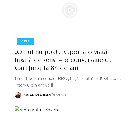
VIDEO
„Omul nu poate suporta o viață
lipsită de sens” – o conversație cu
Carl Jung la 84 de ani
Filmat pentru serialul BBC „Față în față” în 1959, acest
interviu din arhive îl…
BY
BOGDAN CHIREA
1 AN AGO