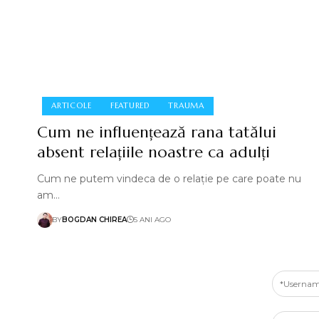
ARTICOLE
FEATURED
TRAUMA
Cum ne influențează rana tatălui
absent relațiile noastre ca adulți
Cum ne putem vindeca de o relație pe care poate nu
am…
BY
BOGDAN CHIREA
5 ANI AGO