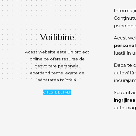
Informați
Conținutul
psihologic
Voifibine
Acest we
personal
Acest website este un proiect
luată în u
online ce ofera resurse de
Dacă te c
dezvoltare personala,
autovătăma
abordand teme legate de
sanatatea mintala.
încurajăm 
Scopul a
CITESTE DETALII
îngrijire
auto-diag