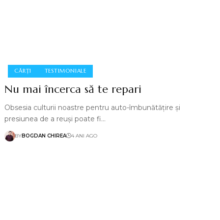
CĂRȚI
TESTIMONIALE
Nu mai încerca să te repari
Obsesia culturii noastre pentru auto-îmbunătățire și
presiunea de a reuși poate fi…
BY
BOGDAN CHIREA
4 ANI AGO