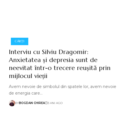
CĂRȚI
Interviu cu Silviu Dragomir:
Anxietatea și depresia sunt de
neevitat într-o trecere reușită prin
mijlocul vieții
Avem nevoie de simbolul din spatele lor, avem nevoie
de energia care…
BY
BOGDAN CHIREA
3 ANI AGO