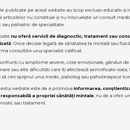
ile publicate pe acest website au scop exclusiv educativ și i
 articolelor nu constituie și nu înlocuiește un consult medic
 sau psihiatric de specialitate.
bsite
nu oferă servicii de diagnostic, tratament sau consi
izată
. Orice decizie legată de sănătatea ta mintală sau fizic
rma consultării unui specialist calificat.
onfrunți cu simptome severe, crize emoționale, gânduri de
re sau alte dificultăți care îți afectează semnificativ viața, 
să ceri sprijinul unui medic, psiholog sau psihoterapeut lice
cestui website este de a promova
informarea, conștientiza
a responsabilă a propriei sănătăți mintale
, nu de a oferi u
nostic sau tratament.