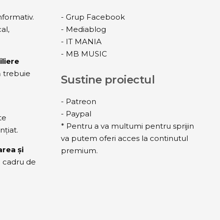
nformativ.
-
Grup Facebook
al,
-
Mediablog
-
IT MANIA
-
MB MUSIC
liere
ă trebuie
Sustine proiectul
-
Patreon
-
Paypal
te
* Pentru a va multumi pentru sprijin
nțiat.
va putem oferi acces la continutul
rea și
premium.
n cadru de