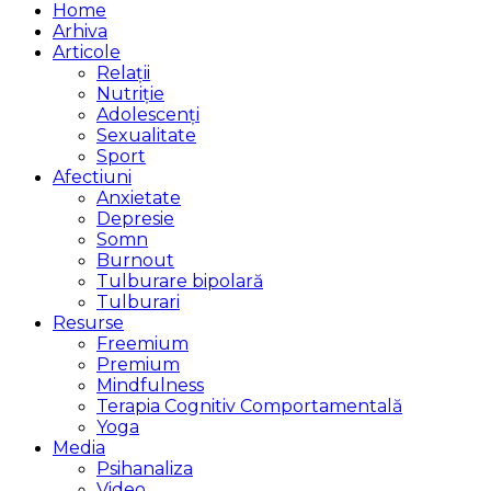
Home
Arhiva
Articole
Relații
Nutriție
Adolescenți
Sexualitate
Sport
Afectiuni
Anxietate
Depresie
Somn
Burnout
Tulburare bipolară
Tulburari
Resurse
Freemium
Premium
Mindfulness
Terapia Cognitiv Comportamentală
Yoga
Media
Psihanaliza
Video