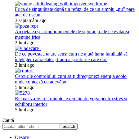
Frica de singurătate după un refuz: de ce un simplu „nu” pare
atât de riscant
3 săptămâni ago
Anxietatea și comportamentele de siguranță: de ce evitarea
menține frica
2 luni ago
De ce povestea ta are sens: cum ne ajută harta familială să
înțelegem anxietatea, trauma și iubirile care dor
3 luni ago
Cercurile controlului: cum să-ți direcționezi energia acolo
unde contează cu adevărat
5 luni ago
Relaxeaza-te in 2 minute: exercitiu de yoga pentru stres si
echilibru interior
5 luni ago
Caută
Despre