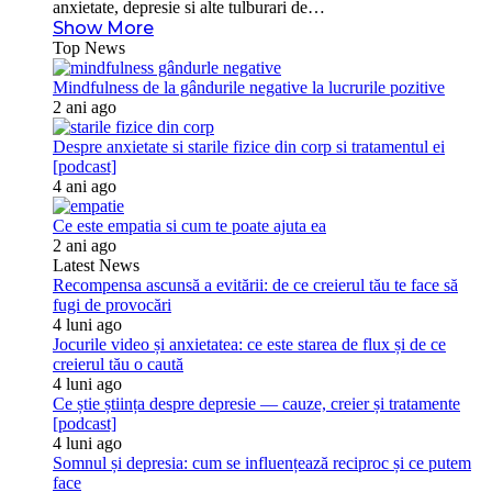
anxietate, depresie si alte tulburari de…
Show More
Top News
Mindfulness de la gândurile negative la lucrurile pozitive
2 ani ago
Despre anxietate si starile fizice din corp si tratamentul ei
[podcast]
4 ani ago
Ce este empatia si cum te poate ajuta ea
2 ani ago
Latest News
Recompensa ascunsă a evitării: de ce creierul tău te face să
fugi de provocări
4 luni ago
Jocurile video și anxietatea: ce este starea de flux și de ce
creierul tău o caută
4 luni ago
Ce știe știința despre depresie — cauze, creier și tratamente
[podcast]
4 luni ago
Somnul și depresia: cum se influențează reciproc și ce putem
face