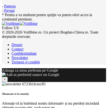
-
Patreon
-
Paypal
* Pentru a va multumi pentru sprijin va putem oferi acces la
continutul premium.
Follow US
© 2020-2026 Voifibine.ro. Un proiect Bogdan-Chirea.ro. Toate
drepturile rezevate.
Despre
Contact
Confidențialitate
Newsletter
Termeni și condiții
Adauga ca sursa preferata pe Google
×
Abonează-te la noutăți
Abonați-vă la buletinul nostru informativ și nu pierdeți niciodată
ultimele noastre știri, podcasturi etc..