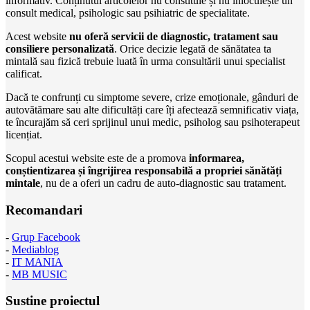
informativ. Conținutul articolelor nu constituie și nu înlocuiește un
consult medical, psihologic sau psihiatric de specialitate.
Acest website
nu oferă servicii de diagnostic, tratament sau
consiliere personalizată
. Orice decizie legată de sănătatea ta
mintală sau fizică trebuie luată în urma consultării unui specialist
calificat.
Dacă te confrunți cu simptome severe, crize emoționale, gânduri de
autovătămare sau alte dificultăți care îți afectează semnificativ viața,
te încurajăm să ceri sprijinul unui medic, psiholog sau psihoterapeut
licențiat.
Scopul acestui website este de a promova
informarea,
conștientizarea și îngrijirea responsabilă a propriei sănătăți
mintale
, nu de a oferi un cadru de auto-diagnostic sau tratament.
Recomandari
-
Grup Facebook
-
Mediablog
-
IT MANIA
-
MB MUSIC
Sustine proiectul