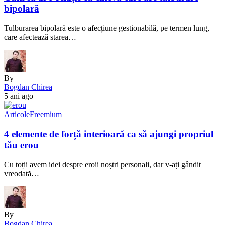
bipolară
Tulburarea bipolară este o afecțiune gestionabilă, pe termen lung,
care afectează starea…
By
Bogdan Chirea
5 ani ago
Articole
Freemium
4 elemente de forță interioară ca să ajungi propriul
tău erou
Cu toții avem idei despre eroii noștri personali, dar v-ați gândit
vreodată…
By
Bogdan Chirea