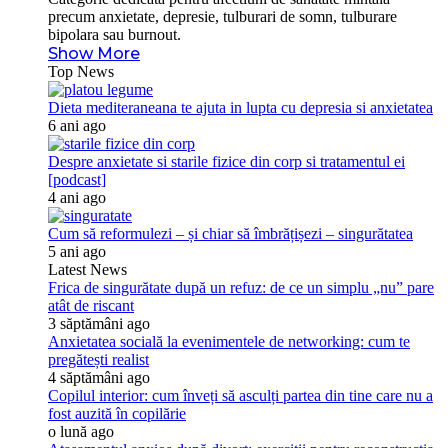
precum anxietate, depresie, tulburari de somn, tulburare
bipolara sau burnout.
Show More
Top News
Dieta mediteraneana te ajuta in lupta cu depresia si anxietatea
6 ani ago
Despre anxietate si starile fizice din corp si tratamentul ei
[podcast]
4 ani ago
Cum să reformulezi – și chiar să îmbrățișezi – singurătatea
5 ani ago
Latest News
Frica de singurătate după un refuz: de ce un simplu „nu” pare
atât de riscant
3 săptămâni ago
Anxietatea socială la evenimentele de networking: cum te
pregătești realist
4 săptămâni ago
Copilul interior: cum înveți să asculți partea din tine care nu a
fost auzită în copilărie
o lună ago