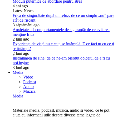
Moduri puternice de abordare pentru stres
4 ani ago
Latest News
Frica de singurătate după un refuz: de ce un simplu „nu” pare
atât de riscant
3 săptămâni ago
Anxietatea și comportamentele de siguranță: de ce evitarea
menține frica
2 luni ago
Experiența de viață nu e ce ți se întâmplă. E ce faci tu cu ce ți
se întâmplă
2 luni ago
Înstrăinarea de sine: de ce ne-am pierdut obiceiul de a fi cu
noi înșine
3 luni ago
Media
Video
Podcast
Audio
Muzica
Media
Materiale media, podcast, muzica, audio si video, ce te pot
ajuta cu informatii utile despre diverse teme legate de