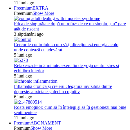
11 luni ago
Freemium
EXTRA
Freemium
Show More
Frica de singurătate după un refuz: de ce un simplu „nu” pare
atât de riscant
3 săptămâni ago
Cercurile controlului: cum să-ți direcționezi energia acolo
unde contează cu adevărat
5 luni ago
Relaxeaza-te in 2 minute: exercitiu de yoga pentru stres si
echilibru interior
5 luni ago
Inflamația cronică și creierul: legătura invizibilă dintre
depresie, anxietate și declin cognitiv
6 luni ago
Roata emoțiilor: cum să îți înțelegi și să îți gestionezi mai bine
sentimentele
11 luni ago
Premium
ABONAMENT
Premium
Show More