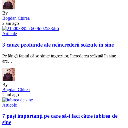
By
Bogdan Chirea
2 ani ago
Articole
3 cauze profunde ale neîncrederii scăzute în sine
Pe lângă faptul că se simte îngrozitor, încrederea scăzută în sine
are…
By
Bogdan Chirea
2 ani ago
Articole
7 pași importanți pe care să-i faci către iubirea de
sine