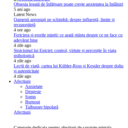
Obsesia legată de înfățișare poate crește anxietatea la întâlniri
5 ani ago
Latest News
Oamenii apropiați ne schimbă: despre influență, limite și
recunoștință
4 ore ago
Fericirea și erorile minții: ce arată știința despre ce ne face cu
adevărat bine
4 zile ago
Stoicismul lui Epictet: control, virtute și percepție în viața
psihologică
4 zile ago
Lecții de viață, cartea lui Kübler-Ross și Kessler despre doliu
și autenticitate
4 zile ago
Afectiuni
Anxietate
Depresie
Somn
Burnout
Tulburare bipolară
Afectiuni
Categorie dedicata pentru afectiuni de sanatate mintala