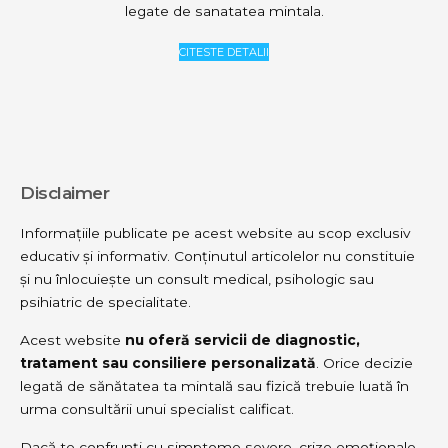
legate de sanatatea mintala.
CITESTE DETALII
Disclaimer
Informațiile publicate pe acest website au scop exclusiv
educativ și informativ. Conținutul articolelor nu constituie
și nu înlocuiește un consult medical, psihologic sau
psihiatric de specialitate.
Acest website
nu oferă servicii de diagnostic,
tratament sau consiliere personalizată
. Orice decizie
legată de sănătatea ta mintală sau fizică trebuie luată în
urma consultării unui specialist calificat.
Dacă te confrunți cu simptome severe, crize emoționale,