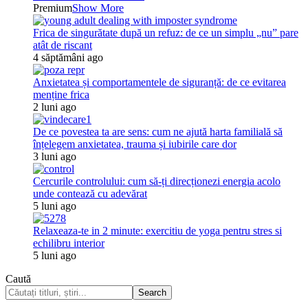
Premium
Show More
Frica de singurătate după un refuz: de ce un simplu „nu” pare
atât de riscant
4 săptămâni ago
Anxietatea și comportamentele de siguranță: de ce evitarea
menține frica
2 luni ago
De ce povestea ta are sens: cum ne ajută harta familială să
înțelegem anxietatea, trauma și iubirile care dor
3 luni ago
Cercurile controlului: cum să-ți direcționezi energia acolo
unde contează cu adevărat
5 luni ago
Relaxeaza-te in 2 minute: exercitiu de yoga pentru stres si
echilibru interior
5 luni ago
Caută