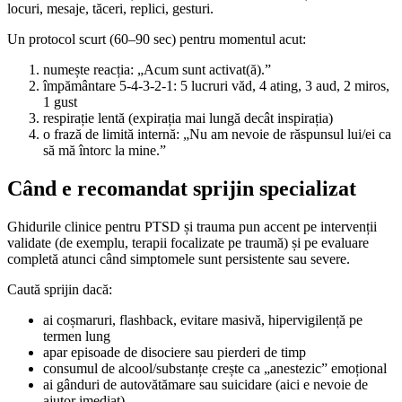
locuri, mesaje, tăceri, replici, gesturi.
Un protocol scurt (60–90 sec) pentru momentul acut:
numește reacția: „Acum sunt activat(ă).”
împământare 5-4-3-2-1: 5 lucruri văd, 4 ating, 3 aud, 2 miros,
1 gust
respirație lentă (expirația mai lungă decât inspirația)
o frază de limită internă: „Nu am nevoie de răspunsul lui/ei ca
să mă întorc la mine.”
Când e recomandat sprijin specializat
Ghidurile clinice pentru PTSD și trauma pun accent pe intervenții
validate (de exemplu, terapii focalizate pe traumă) și pe evaluare
completă atunci când simptomele sunt persistente sau severe.
Caută sprijin dacă:
ai coșmaruri, flashback, evitare masivă, hipervigilență pe
termen lung
apar episoade de disociere sau pierderi de timp
consumul de alcool/substanțe crește ca „anestezic” emoțional
ai gânduri de autovătămare sau suicidare (aici e nevoie de
ajutor imediat)