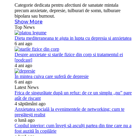
Categorie dedicata pentru afectiuni de sanatate mintala
precum anxietate, depresie, tulburari de somn, tulburare
bipolara sau burnout.
Show More
Top News
Dieta mediteraneana te ajuta in lupta cu depresia si anxietatea
6 ani ago
Despre anxietate si starile fizice din corp si tratamentul ei
[podcast]
4 ani ago
În mintea cuiva care suferă de depresie
6 ani ago
Latest News
Frica de singurătate după un refuz: de ce un simplu „nu” pare
atât de riscant
4 săptămâni ago
Anxietatea socială la evenimentele de networking: cum te
pregătești realist
o lună ago
Copilul interior: cum înveți să asculți partea din tine care nu a
fost auzită în copilărie