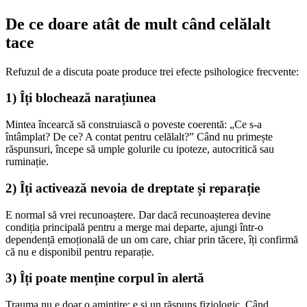
De ce doare atât de mult când celălalt
tace
Refuzul de a discuta poate produce trei efecte psihologice frecvente:
1) Îți blochează narațiunea
Mintea încearcă să construiască o poveste coerentă: „Ce s-a
întâmplat? De ce? A contat pentru celălalt?” Când nu primește
răspunsuri, începe să umple golurile cu ipoteze, autocritică sau
ruminație.
2) Îți activează nevoia de dreptate și reparație
E normal să vrei recunoaștere. Dar dacă recunoașterea devine
condiția principală pentru a merge mai departe, ajungi într-o
dependență emoțională de un om care, chiar prin tăcere, îți confirmă
că nu e disponibil pentru reparație.
3) Îți poate menține corpul în alertă
Trauma nu e doar o amintire; e și un răspuns fiziologic. Când