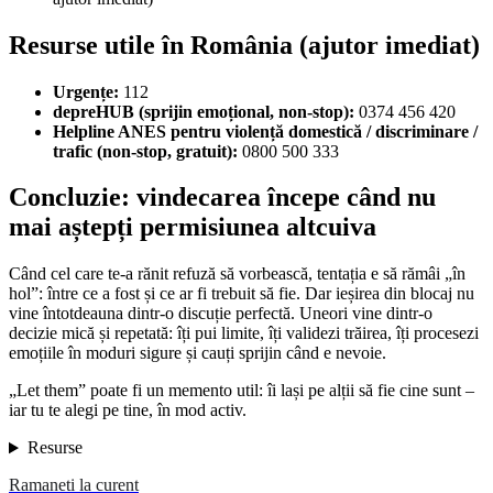
Resurse utile în România (ajutor imediat)
Urgențe:
112
depreHUB (sprijin emoțional, non-stop):
0374 456 420
Helpline ANES pentru violență domestică / discriminare /
trafic (non-stop, gratuit):
0800 500 333
Concluzie: vindecarea începe când nu
mai aștepți permisiunea altcuiva
Când cel care te-a rănit refuză să vorbească, tentația e să rămâi „în
hol”: între ce a fost și ce ar fi trebuit să fie. Dar ieșirea din blocaj nu
vine întotdeauna dintr-o discuție perfectă. Uneori vine dintr-o
decizie mică și repetată: îți pui limite, îți validezi trăirea, îți procesezi
emoțiile în moduri sigure și cauți sprijin când e nevoie.
„Let them” poate fi un memento util: îi lași pe alții să fie cine sunt –
iar tu te alegi pe tine, în mod activ.
Resurse
Ramaneti la curent