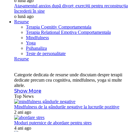
o lună ago
Atașamentul anxios după divorț: exerciții pentru reconstrucția
încrederii în sine
o lună ago
Resurse
Terapia Cognitiv Comportamentala
Terapia Relational Emotiva Comportamentala
Mindfulness
Yoga
Psihanaliza
Teste de personalitate
Resurse
Categorie dedicata de resurse unde discutam despre terapii
dedicate precum cea cognitiva, mindfulness, yoga si multe
altele.
Show More
Top News
Mindfulness de la gândurile negative la lucrurile pozitive
2 ani ago
Moduri puternice de abordare pentru stres
4 ani ago