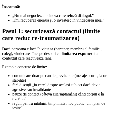
Înseamnă:
„Nu mai negociez cu cineva care refuză dialogul.”
„Îmi recuperez energia și o investesc în vindecarea mea.”
Pasul 1: securizează contactul (limite
care reduc re-traumatizarea)
Dacă persoana e încă în viața ta (partener, membru al familiei,
coleg), vindecarea începe deseori cu
limitarea expunerii
la
contextul care reactivează rana.
Exemple concrete de limite:
comunicare doar pe canale previzibile (mesaje scurte, la ore
stabilite)
fără discuții „în cerc” despre același subiect dacă devin
agresive sau invalidante
pauze de contact (câteva zile/săptămâni) când corpul e în
overload
reguli pentru întâlniri: timp limitat, loc public, un „plan de
ieșire”