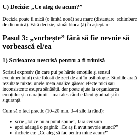
C) Decizie: „Ce aleg de acum?”
Decizia poate fi mică (o limită nouă) sau mare (distanțare, schimbare
de dinamică). Fără decizie, rămâi blocat(ă) în așteptare.
Pasul 3: „vorbește” fără să fie nevoie să
vorbească el/ea
1) Scrisoarea nescrisă pentru a fi trimisă
Scrisul expresiv (în care pui pe hârtie emoțiile și sensul
evenimentului) este folosit de zeci de ani în psihologie. Studiile arată
rezultate mixte: unele meta-analize găsesc efecte mici sau
inconsistente asupra sănătății, dar poate ajuta la organizarea
emoțiilor și a narațiunii – mai ales când e făcut gradual și în
siguranță.
Cum să o faci practic (10–20 min, 3–4 zile la rând):
scrie „tot ce nu ai putut spune”, fără cenzură
apoi adaugă o pagină: „Ce aș fi avut nevoie atunci?”
încheie cu: „Ce aleg să fac pentru mine acum?”