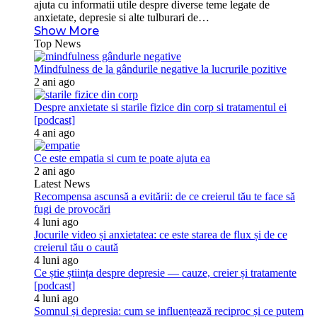
ajuta cu informatii utile despre diverse teme legate de
anxietate, depresie si alte tulburari de…
Show More
Top News
Mindfulness de la gândurile negative la lucrurile pozitive
2 ani ago
Despre anxietate si starile fizice din corp si tratamentul ei
[podcast]
4 ani ago
Ce este empatia si cum te poate ajuta ea
2 ani ago
Latest News
Recompensa ascunsă a evitării: de ce creierul tău te face să
fugi de provocări
4 luni ago
Jocurile video și anxietatea: ce este starea de flux și de ce
creierul tău o caută
4 luni ago
Ce știe știința despre depresie — cauze, creier și tratamente
[podcast]
4 luni ago
Somnul și depresia: cum se influențează reciproc și ce putem