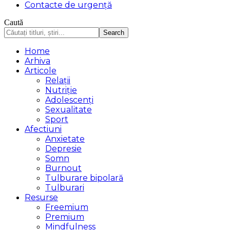
Contacte de urgență
Caută
Home
Arhiva
Articole
Relații
Nutriție
Adolescenți
Sexualitate
Sport
Afectiuni
Anxietate
Depresie
Somn
Burnout
Tulburare bipolară
Tulburari
Resurse
Freemium
Premium
Mindfulness