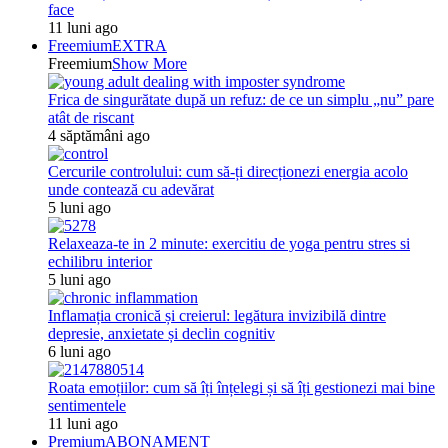
face
11 luni ago
Freemium
EXTRA
Freemium
Show More
Frica de singurătate după un refuz: de ce un simplu „nu” pare
atât de riscant
4 săptămâni ago
Cercurile controlului: cum să-ți direcționezi energia acolo
unde contează cu adevărat
5 luni ago
Relaxeaza-te in 2 minute: exercitiu de yoga pentru stres si
echilibru interior
5 luni ago
Inflamația cronică și creierul: legătura invizibilă dintre
depresie, anxietate și declin cognitiv
6 luni ago
Roata emoțiilor: cum să îți înțelegi și să îți gestionezi mai bine
sentimentele
11 luni ago
Premium
ABONAMENT