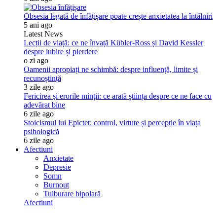
Obsesia legată de înfățișare poate crește anxietatea la întâlniri
5 ani ago
Latest News
Lecții de viață: ce ne învață Kübler-Ross și David Kessler
despre iubire și pierdere
o zi ago
Oamenii apropiați ne schimbă: despre influență, limite și
recunoștință
3 zile ago
Fericirea și erorile minții: ce arată știința despre ce ne face cu
adevărat bine
6 zile ago
Stoicismul lui Epictet: control, virtute și percepție în viața
psihologică
6 zile ago
Afectiuni
Anxietate
Depresie
Somn
Burnout
Tulburare bipolară
Afectiuni