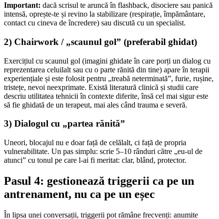
Important:
dacă scrisul te aruncă în flashback, disociere sau panică
intensă, oprește-te și revino la stabilizare (respirație, împământare,
contact cu cineva de încredere) sau discută cu un specialist.
2) Chairwork / „scaunul gol” (preferabil ghidat)
Exercițiul cu scaunul gol (imagini ghidate în care porți un dialog cu
reprezentarea celuilalt sau cu o parte rănită din tine) apare în terapii
experiențiale și este folosit pentru „treabă neterminată”, furie, rușine,
tristețe, nevoi neexprimate. Există literatură clinică și studii care
descriu utilitatea tehnicii în contexte diferite, însă cel mai sigur este
să fie ghidată de un terapeut, mai ales când trauma e severă.
3) Dialogul cu „partea rănită”
Uneori, blocajul nu e doar față de celălalt, ci față de propria
vulnerabilitate. Un pas simplu: scrie 5–10 rânduri către „eu-ul de
atunci” cu tonul pe care l-ai fi meritat: clar, blând, protector.
Pasul 4: gestionează triggerii ca pe un
antrenament, nu ca pe un eșec
În lipsa unei conversații, triggerii pot rămâne frecvenți: anumite