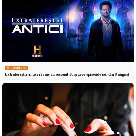
MEDIABLOG
Extratereștri antici revine cu sezonul 18 și zece episoade noi din 8 august