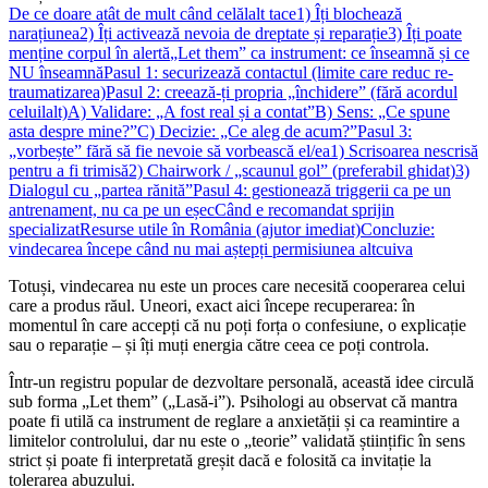
De ce doare atât de mult când celălalt tace
1) Îți blochează
narațiunea
2) Îți activează nevoia de dreptate și reparație
3) Îți poate
menține corpul în alertă
„Let them” ca instrument: ce înseamnă și ce
NU înseamnă
Pasul 1: securizează contactul (limite care reduc re-
traumatizarea)
Pasul 2: creează-ți propria „închidere” (fără acordul
celuilalt)
A) Validare: „A fost real și a contat”
B) Sens: „Ce spune
asta despre mine?”
C) Decizie: „Ce aleg de acum?”
Pasul 3:
„vorbește” fără să fie nevoie să vorbească el/ea
1) Scrisoarea nescrisă
pentru a fi trimisă
2) Chairwork / „scaunul gol” (preferabil ghidat)
3)
Dialogul cu „partea rănită”
Pasul 4: gestionează triggerii ca pe un
antrenament, nu ca pe un eșec
Când e recomandat sprijin
specializat
Resurse utile în România (ajutor imediat)
Concluzie:
vindecarea începe când nu mai aștepți permisiunea altcuiva
Totuși, vindecarea nu este un proces care necesită cooperarea celui
care a produs răul. Uneori, exact aici începe recuperarea: în
momentul în care accepți că nu poți forța o confesiune, o explicație
sau o reparație – și îți muți energia către ceea ce poți controla.
Într-un registru popular de dezvoltare personală, această idee circulă
sub forma „Let them” („Lasă-i”). Psihologi au observat că mantra
poate fi utilă ca instrument de reglare a anxietății și ca reamintire a
limitelor controlului, dar nu este o „teorie” validată științific în sens
strict și poate fi interpretată greșit dacă e folosită ca invitație la
tolerarea abuzului.