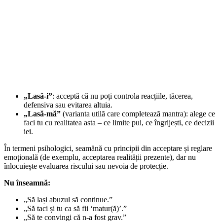
„Lasă-i”
: acceptă că nu poți controla reacțiile, tăcerea,
defensiva sau evitarea altuia.
„Lasă-mă”
(varianta utilă care completează mantra): alege ce
faci tu cu realitatea asta – ce limite pui, ce îngrijești, ce decizii
iei.
În termeni psihologici, seamănă cu principii din acceptare și reglare
emoțională (de exemplu, acceptarea realității prezente), dar nu
înlocuiește evaluarea riscului sau nevoia de protecție.
Nu înseamnă:
„Să lași abuzul să continue.”
„Să taci și tu ca să fii ‘matur(ă)’.”
„Să te convingi că n-a fost grav.”