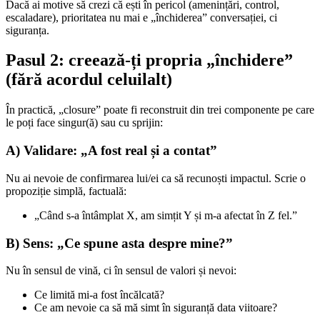
Dacă ai motive să crezi că ești în pericol (amenințări, control,
escaladare), prioritatea nu mai e „închiderea” conversației, ci
siguranța.
Pasul 2: creează-ți propria „închidere”
(fără acordul celuilalt)
În practică, „closure” poate fi reconstruit din trei componente pe care
le poți face singur(ă) sau cu sprijin:
A) Validare: „A fost real și a contat”
Nu ai nevoie de confirmarea lui/ei ca să recunoști impactul. Scrie o
propoziție simplă, factuală:
„Când s-a întâmplat X, am simțit Y și m-a afectat în Z fel.”
B) Sens: „Ce spune asta despre mine?”
Nu în sensul de vină, ci în sensul de valori și nevoi:
Ce limită mi-a fost încălcată?
Ce am nevoie ca să mă simt în siguranță data viitoare?