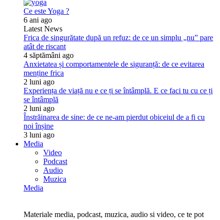
Ce este Yoga ?
6 ani ago
Latest News
Frica de singurătate după un refuz: de ce un simplu „nu” pare
atât de riscant
4 săptămâni ago
Anxietatea și comportamentele de siguranță: de ce evitarea
menține frica
2 luni ago
Experiența de viață nu e ce ți se întâmplă. E ce faci tu cu ce ți
se întâmplă
2 luni ago
Înstrăinarea de sine: de ce ne-am pierdut obiceiul de a fi cu
noi înșine
3 luni ago
Media
Video
Podcast
Audio
Muzica
Media
Materiale media, podcast, muzica, audio si video, ce te pot