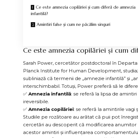
Ce este amnezia copilăriei și cum diferă de amnezia
infantilă?
Amintiri false și cum ne păcălim singuri
Ce este amnezia copilăriei și cum di
Sarah Power, cercetător postdoctoral în Departa
Planck Institute for Human Development, studiaz
subliniază că termenii de „amnezie infantilă” și „am
interschimbabil. Totuși, Power preferă să le difere
✅
Amnezia infantilă
: se referă la lipsa de amintir
ireversibile.
✅
Amnezia copilăriei
: se referă la amintirile vagi 
Studiile pe rozătoare au arătat că puii pot înregist
cercetări au descoperit că modificarea anumitor 
acestor amintiri și influențarea comportamentului