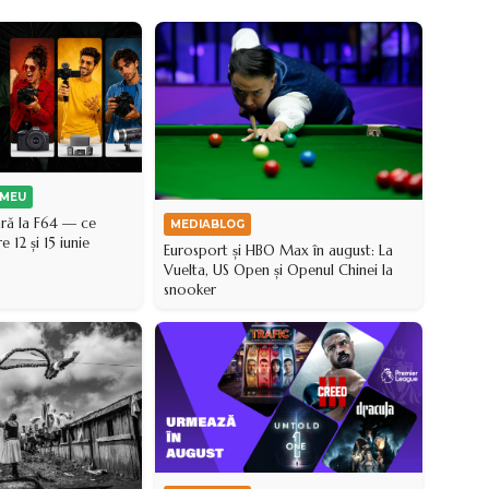
 MEU
ară la F64 — ce
MEDIABLOG
e 12 și 15 iunie
Eurosport și HBO Max în august: La
Vuelta, US Open și Openul Chinei la
snooker