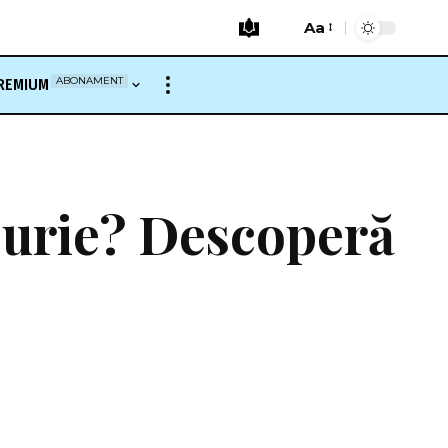
Aa
Font
Resizer
ABONAMENT
REMIUM
purie? Descoperă