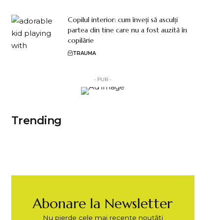
Copilul interior: cum înveți să asculți
partea din tine care nu a fost auzită în
copilărie
TRAUMA
- PUB -
Trending
Abonare la Newsletter
Nu pierde cele mai recente noutăți