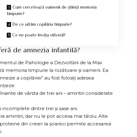
Cum cercetează oamenii de știință memoria
timpurie?
De ce uităm copilăria timpurie?
Ce ne poate învăța viitorul?
feră de amnezia infantilă?
mentul de Psihologie a Dezvoltării de la Max
ă memoria timpurie la rozătoare și oameni. Ea
nezie a copilăriei” au fost folosiți adesea
nțieze:
i înainte de vârsta de trei ani – amintiri considerate
și incomplete dintre trei și șase ani.
ra amintiri, dar nu le pot accesa mai târziu. Alte
proteine din creier la șoareci permite accesarea
.