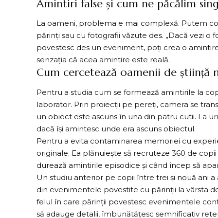
Amintiri false și cum ne păcălim sin
La oameni, problema e mai complexă. Putem conf
părinți sau cu fotografii văzute des. „Dacă vezi o fo
povestesc des un eveniment, poți crea o amintire 
senzația că acea amintire este reală.
Cum cercetează oamenii de știință
Pentru a studia cum se formează amintirile la copi
laborator. Prin proiecții pe pereți, camera se tran
un obiect este ascuns în una din patru cutii. La ur
dacă își amintesc unde era ascuns obiectul.
Pentru a evita contaminarea memoriei cu experien
originale. Ea plănuiește să recruteze 360 de copii 
durează amintirile episodice și când încep să apa
Un studiu anterior pe copii între trei și nouă ani 
din evenimentele povestite cu părinții la vârsta de 
felul în care părinții povestesc evenimentele conte
să adauge detalii, îmbunătățesc semnificativ ret