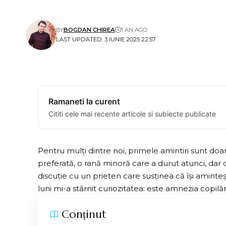
BY
BOGDAN CHIREA
1 AN AGO
LAST UPDATED: 3 IUNIE 2025 22:57
Ramaneti la curent
Cititi cele mai recente articole si subiecte publicate
Pentru mulți dintre noi, primele amintiri sunt doar
preferată, o rană minoră care a durut atunci, dar 
discuție cu un prieten care susținea că își amint
luni mi-a stârnit curiozitatea: este amnezia copil
Conținut