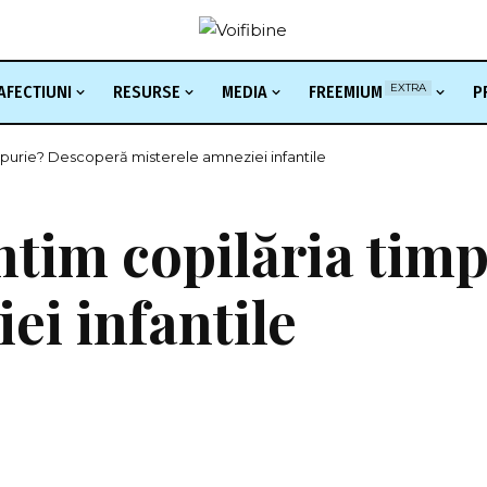
EXTRA
AFECTIUNI
RESURSE
MEDIA
FREEMIUM
P
mpurie? Descoperă misterele amneziei infantile
ntim copilăria tim
ei infantile