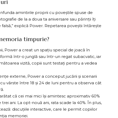
guri
unda amintirile proprii cu poveștile spuse de
tografie de la a doua ta aniversare sau părinții îți
falsă,” explică Power. Repetarea poveștii întărește
 memoria timpurie?
i, Power a creat un spațiu special de joacă în
sformă într-o junglă sau într-un regat subacvatic, iar
mătoarea vizită, copiii sunt testați pentru a vedea
țe externe, Power a conceput jucării și scenarii
cu vârste între 18 și 24 de luni pentru a observa cât
ră.
a arătat că cei mai mici își amintesc aproximativ 60%
trei ani. La opt-nouă ani, rata scade la 40%. În plus,
ază: discuțiile interactive, care le permit copiilor
enția memoriei.