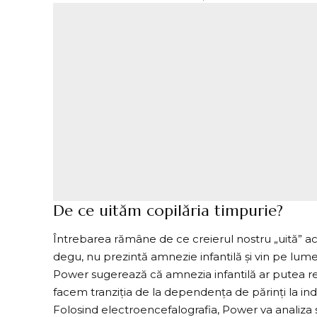
De ce uităm copilăria timpurie?
Întrebarea rămâne de ce creierul nostru „uită” a
degu, nu prezintă amnezie infantilă și vin pe lume
Power sugerează că amnezia infantilă ar putea r
facem tranziția de la dependența de părinți la i
Folosind electroencefalografia, Power va analiza 