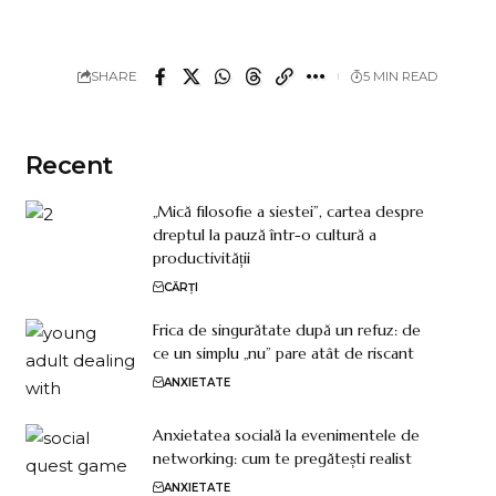
SHARE
5 MIN READ
Recent
„Mică filosofie a siestei”, cartea despre
dreptul la pauză într-o cultură a
productivității
CĂRȚI
Frica de singurătate după un refuz: de
ce un simplu „nu” pare atât de riscant
ANXIETATE
Anxietatea socială la evenimentele de
networking: cum te pregătești realist
ANXIETATE