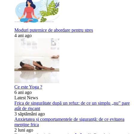
Moduri puternice de abordare pentru stres
4 ani ago
Ce este Yoga ?
6 ani ago
Latest News
Frica de singurătate după un refuz: de ce un simplu „nu” pare
atât de riscant
3 săptămâni ago
Anxietatea și comportamentele de siguranță: de ce evitarea
menține frica
2 luni ago