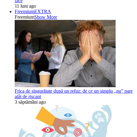
face
11 luni ago
Freemium
EXTRA
Freemium
Show More
Frica de singurătate după un refuz: de ce un simplu „nu” pare
atât de riscant
3 săptămâni ago