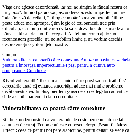
Viața este adesea dezordonată, iar noi ne simțim la rândul nostru ca
un „haos”. În mod paradoxal, ascunderea acestor imperfecțiuni ne
îndepărtează de ceilalți, în timp ce împărtășirea vulnerabilității ne
poate aduce mai aproape. Știm logic că toți oamenii trec prin
dificultăți, dar mulți dintre noi evită să le dezvăluie de teama de a nu
părea slabi sau de a nu fi acceptați. Astfel, nu cerem ajutor, nu
recunoaștem greșelile, nu ne stabilim limite și nu vorbim deschis
despre emoțiile și dorințele noastre.
Conținut
Vulnerabilitatea ca poartă către conexiune
Auto-compasiunea – cheia
pentru a îmbrățișa imperfecțiunile
4 pași pentru a cultiva auto-
compasiunea
Concluzie
Riscul vulnerabilității este real – putem fi respinși sau criticați. Însă
cercetările arată că evitarea sincerității aduce mai multe probleme
decât onestitatea. În plus, pierdem șansa de a crea legături autentice
și de a simți apartenența la o comunitate.
Vulnerabilitatea ca poartă către conexiune
Studiile au demonstrat că vulnerabilitatea este percepută de ceilalți
ca un act de curaj. Fenomenul este cunoscut drept „Beautiful Mess
Effect”: ceea ce pentru noi pare slăbiciune, pentru ceilalți se vede ca