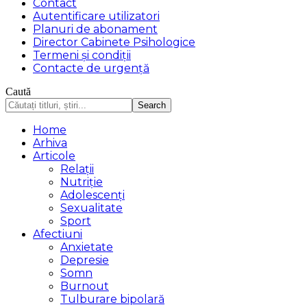
Contact
Autentificare utilizatori
Planuri de abonament
Director Cabinete Psihologice
Termeni și condiții
Contacte de urgență
Caută
Home
Arhiva
Articole
Relații
Nutriție
Adolescenți
Sexualitate
Sport
Afectiuni
Anxietate
Depresie
Somn
Burnout
Tulburare bipolară