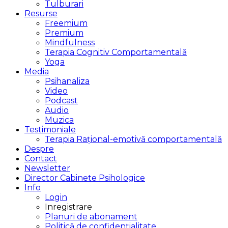
Tulburari
Resurse
Freemium
Premium
Mindfulness
Terapia Cognitiv Comportamentală
Yoga
Media
Psihanaliza
Video
Podcast
Audio
Muzica
Testimoniale
Terapia Rațional-emotivă comportamentală
Despre
Contact
Newsletter
Director Cabinete Psihologice
Info
Login
Inregistrare
Planuri de abonament
Politică de confidențialitate