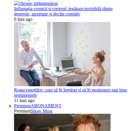
Inflamația cronică și creierul: legătura invizibilă dintre
depresie, anxietate și declin cognitiv
6 luni ago
Roata emoțiilor: cum să îți înțelegi și să îți gestionezi mai bine
sentimentele
11 luni ago
Premium
ABONAMENT
Premium
Show More