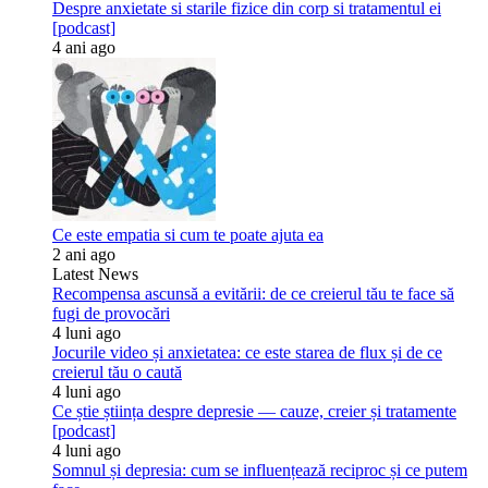
Despre anxietate si starile fizice din corp si tratamentul ei
[podcast]
4 ani ago
Ce este empatia si cum te poate ajuta ea
2 ani ago
Latest News
Recompensa ascunsă a evitării: de ce creierul tău te face să
fugi de provocări
4 luni ago
Jocurile video și anxietatea: ce este starea de flux și de ce
creierul tău o caută
4 luni ago
Ce știe știința despre depresie — cauze, creier și tratamente
[podcast]
4 luni ago
Somnul și depresia: cum se influențează reciproc și ce putem