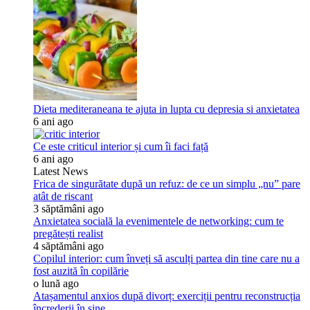
Dieta mediteraneana te ajuta in lupta cu depresia si anxietatea
6 ani ago
Ce este criticul interior și cum îi faci față
6 ani ago
Latest News
Frica de singurătate după un refuz: de ce un simplu „nu” pare
atât de riscant
3 săptămâni ago
Anxietatea socială la evenimentele de networking: cum te
pregătești realist
4 săptămâni ago
Copilul interior: cum înveți să asculți partea din tine care nu a
fost auzită în copilărie
o lună ago
Atașamentul anxios după divorț: exerciții pentru reconstrucția
încrederii în sine