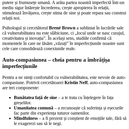
putere și frumusețe umană. A arăta partea noastră imperfectă într-un
mediu sigur întărește încrederea, crește apropierea în relații,
stimulează învățarea, crește stima de sine și poate repara sau construi
relații noi.
Psihologul și cercetătorul
Brené Brown
a subliniat în lucrările sale
că vulnerabilitatea nu este slăbiciune, ci „locul unde se nasc curajul,
creativitatea și inovația”. În același sens, studiile confirmă că
momentele în care ne lăsăm „văzuți” în imperfecțiunile noastre sunt
cele care consolidează conexiunile reale.
Auto-compasiunea – cheia pentru a îmbrățișa
imperfecțiunile
Pentru a ne simți confortabil cu vulnerabilitatea, este nevoie de auto-
compasiune. Potrivit cercetătoarei
Kristin Neff
, auto-compasiunea
are trei componente:
Bunătatea față de sine
– a te trata cu înțelegere în fața
greșelilor.
Umanitatea comună
– a recunoaște că suferința și eșecurile
fac parte din experiența tuturor oamenilor.
Mindfulness
– a fi prezent și conștient de emoțiile tale, fără să
le exagerezi sau să le negi.