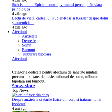
4 zile ago
Stoicismul lui Epictet: control, virtute și percepție în viața
psihologică
4 zile ago
Lecții de viață, cartea lui Kübler-Ross și Kessler despre doliu
și autenticitate
4 zile ago
Afectiuni
Anxietate
Depresie
Somn
Burnout
Tulburare bipolară
Afectiuni
Categorie dedicata pentru afectiuni de sanatate mintala
precum anxietate, depresie, tulburari de somn, tulburare
bipolara sau burnout.
Show More
Top News
Despre anxietate si starile fizice din corp si tratamentul ei
[podcast]
4 ani ago