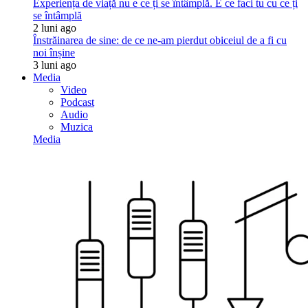
Experiența de viață nu e ce ți se întâmplă. E ce faci tu cu ce ți
se întâmplă
2 luni ago
Înstrăinarea de sine: de ce ne-am pierdut obiceiul de a fi cu
noi înșine
3 luni ago
Media
Video
Podcast
Audio
Muzica
Media