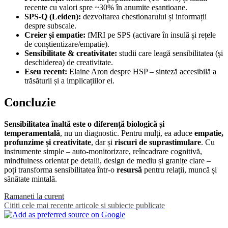
recente cu valori spre ~30% în anumite eșantioane.
SPS-Q (Leiden):
dezvoltarea chestionarului și informații
despre subscale.
Creier și empatie:
fMRI pe SPS (activare în insulă și rețele
de conștientizare/empatie).
Sensibilitate & creativitate:
studii care leagă sensibilitatea (și
deschiderea) de creativitate.
Eseu recent:
Elaine Aron despre HSP – sinteză accesibilă a
trăsăturii și a implicațiilor ei.
Concluzie
Sensibilitatea înaltă este o diferență biologică și
temperamentală
, nu un diagnostic. Pentru mulți, ea aduce
empatie,
profunzime și creativitate
, dar și
riscuri de suprastimulare
. Cu
instrumente simple – auto-monitorizare, reîncadrare cognitivă,
mindfulness orientat pe detalii, design de mediu și granițe clare –
poți transforma sensibilitatea într-o
resursă
pentru relații, muncă și
sănătate mintală.
Ramaneti la curent
Cititi cele mai recente articole si subiecte publicate