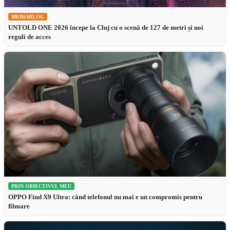
MEDIABLOG
UNTOLD ONE 2026 începe la Cluj cu o scenă de 127 de metri și noi
reguli de acces
PRIN OBIECTIVUL MEU
OPPO Find X9 Ultra: când telefonul nu mai e un compromis pentru
filmare