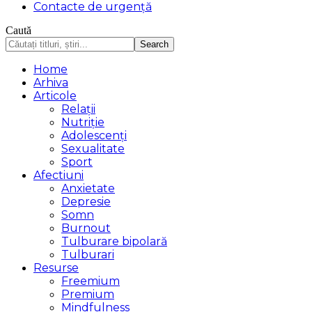
Contacte de urgență
Caută
Home
Arhiva
Articole
Relații
Nutriție
Adolescenți
Sexualitate
Sport
Afectiuni
Anxietate
Depresie
Somn
Burnout
Tulburare bipolară
Tulburari
Resurse
Freemium
Premium
Mindfulness