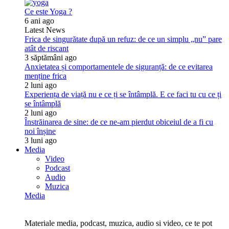
Ce este Yoga ?
6 ani ago
Latest News
Frica de singurătate după un refuz: de ce un simplu „nu” pare
atât de riscant
3 săptămâni ago
Anxietatea și comportamentele de siguranță: de ce evitarea
menține frica
2 luni ago
Experiența de viață nu e ce ți se întâmplă. E ce faci tu cu ce ți
se întâmplă
2 luni ago
Înstrăinarea de sine: de ce ne-am pierdut obiceiul de a fi cu
noi înșine
3 luni ago
Media
Video
Podcast
Audio
Muzica
Media
Materiale media, podcast, muzica, audio si video, ce te pot