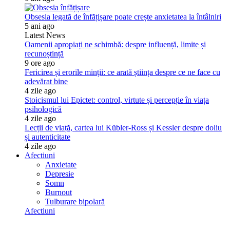
Obsesia legată de înfățișare poate crește anxietatea la întâlniri
5 ani ago
Latest News
Oamenii apropiați ne schimbă: despre influență, limite și
recunoștință
9 ore ago
Fericirea și erorile minții: ce arată știința despre ce ne face cu
adevărat bine
4 zile ago
Stoicismul lui Epictet: control, virtute și percepție în viața
psihologică
4 zile ago
Lecții de viață, cartea lui Kübler-Ross și Kessler despre doliu
și autenticitate
4 zile ago
Afectiuni
Anxietate
Depresie
Somn
Burnout
Tulburare bipolară
Afectiuni