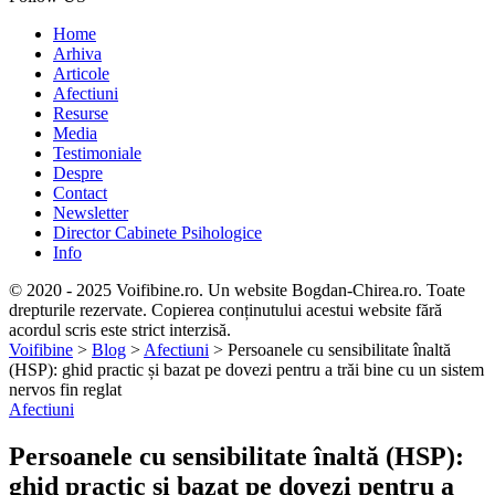
Home
Arhiva
Articole
Afectiuni
Resurse
Media
Testimoniale
Despre
Contact
Newsletter
Director Cabinete Psihologice
Info
© 2020 - 2025 Voifibine.ro. Un website Bogdan-Chirea.ro. Toate
drepturile rezervate. Copierea conținutului acestui website fără
acordul scris este strict interzisă.
Voifibine
>
Blog
>
Afectiuni
>
Persoanele cu sensibilitate înaltă
(HSP): ghid practic și bazat pe dovezi pentru a trăi bine cu un sistem
nervos fin reglat
Afectiuni
Persoanele cu sensibilitate înaltă (HSP):
ghid practic și bazat pe dovezi pentru a