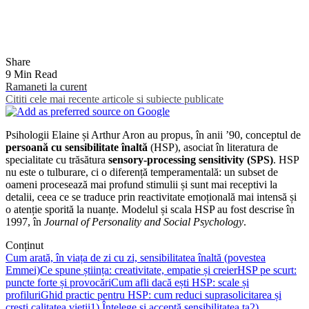
Share
9 Min Read
Ramaneti la curent
Cititi cele mai recente articole si subiecte publicate
Psihologii Elaine și Arthur Aron au propus, în anii ’90, conceptul de
persoană cu sensibilitate înaltă
(HSP), asociat în literatura de
specialitate cu trăsătura
sensory-processing sensitivity (SPS)
. HSP
nu este o tulburare, ci o diferență temperamentală: un subset de
oameni procesează mai profund stimulii și sunt mai receptivi la
detalii, ceea ce se traduce prin reactivitate emoțională mai intensă și
o atenție sporită la nuanțe. Modelul și scala HSP au fost descrise în
1997, în
Journal of Personality and Social Psychology
.
Conținut
Cum arată, în viața de zi cu zi, sensibilitatea înaltă (povestea
Emmei)
Ce spune știința: creativitate, empatie și creier
HSP pe scurt:
puncte forte și provocări
Cum afli dacă ești HSP: scale și
profiluri
Ghid practic pentru HSP: cum reduci suprasolicitarea și
crești calitatea vieții
1) Înțelege și acceptă sensibilitatea ta
2)