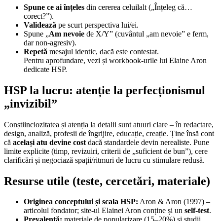
Spune ce ai înțeles
din cererea celuilalt („Înțeleg că…
corect?”).
Validează
pe scurt perspectiva lui/ei.
Spune „
Am nevoie
de X/Y” (cuvântul „am nevoie” e ferm,
dar non-agresiv).
Repetă
mesajul identic, dacă este contestat.
Pentru aprofundare, vezi și workbook-urile lui Elaine Aron
dedicate HSP.
HSP la lucru: atenție la perfecționismul
„invizibil”
Conștiinciozitatea și atenția la detalii sunt atuuri clare – în redactare,
design, analiză, profesii de îngrijire, educație, creație. Ține însă cont
că
același atu devine cost
dacă standardele devin nerealiste. Pune
limite explicite (timp, revizuiri, criterii de „suficient de bun”), cere
clarificări și negociază spații/ritmuri de lucru cu stimulare redusă.
Resurse utile (teste, cercetări, materiale)
Originea conceptului și scala HSP:
Aron & Aron (1997) –
articolul fondator; site-ul Elainei Aron conține și un
self-test
.
Prevalență:
materiale de popularizare (15–20%) și studii