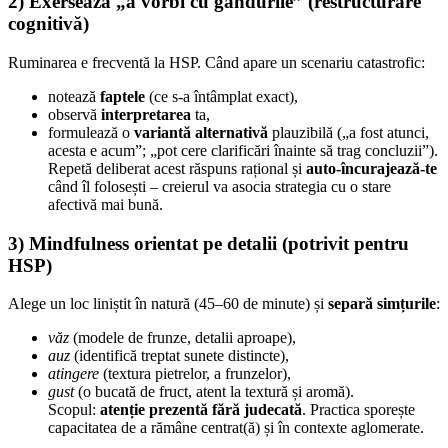
2) Exersează „a vorbi cu gândurile” (restructurare
cognitivă)
Ruminarea e frecventă la HSP. Când apare un scenariu catastrofic:
notează
faptele
(ce s-a întâmplat exact),
observă
interpretarea
ta,
formulează o
variantă alternativă
plauzibilă („a fost atunci,
acesta e acum”; „pot cere clarificări înainte să trag concluzii”).
Repetă deliberat acest răspuns rațional și
auto-încurajează-te
când îl folosești – creierul va asocia strategia cu o stare
afectivă mai bună.
3) Mindfulness orientat pe detalii (potrivit pentru
HSP)
Alege un loc liniștit în natură (45–60 de minute) și
separă simțurile
:
văz
(modele de frunze, detalii aproape),
auz
(identifică treptat sunete distincte),
atingere
(textura pietrelor, a frunzelor),
gust
(o bucată de fruct, atent la textură și aromă).
Scopul:
atenție prezentă fără judecată
. Practica sporește
capacitatea de a rămâne centrat(ă) și în contexte aglomerate.