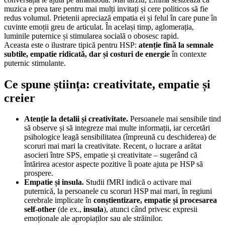
muzica e prea tare pentru mai mulți invitați și cere politicos să fie
redus volumul. Prietenii apreciază empatia ei și felul în care pune în
cuvinte emoții greu de articulat. În același timp, aglomerația,
luminile puternice și stimularea socială o obosesc rapid.
Aceasta este o ilustrare tipică pentru HSP:
atenție fină la semnale
subtile, empatie ridicată, dar și costuri de energie
în contexte
puternic stimulante.
Ce spune știința: creativitate, empatie și
creier
Atenție la detalii și creativitate.
Persoanele mai sensibile tind
să observe și să integreze mai multe informații, iar cercetări
psihologice leagă sensibilitatea (împreună cu deschiderea) de
scoruri mai mari la creativitate. Recent, o lucrare a arătat
asocieri între SPS, empatie și creativitate – sugerând că
întărirea acestor aspecte pozitive îi poate ajuta pe HSP să
prospere.
Empatie și insula.
Studii fMRI indică o activare mai
puternică, la persoanele cu scoruri HSP mai mari, în regiuni
cerebrale implicate în
conștientizare, empatie și procesarea
self-other
(de ex.,
insula
), atunci când privesc expresii
emoționale ale apropiaților sau ale străinilor.