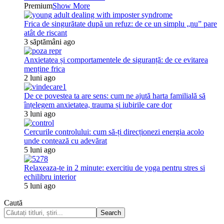
Premium
Show More
Frica de singurătate după un refuz: de ce un simplu „nu” pare
atât de riscant
3 săptămâni ago
Anxietatea și comportamentele de siguranță: de ce evitarea
menține frica
2 luni ago
De ce povestea ta are sens: cum ne ajută harta familială să
înțelegem anxietatea, trauma și iubirile care dor
3 luni ago
Cercurile controlului: cum să-ți direcționezi energia acolo
unde contează cu adevărat
5 luni ago
Relaxeaza-te in 2 minute: exercitiu de yoga pentru stres si
echilibru interior
5 luni ago
Caută