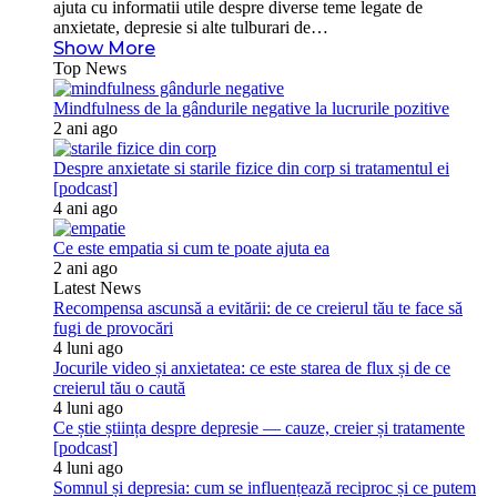
ajuta cu informatii utile despre diverse teme legate de
anxietate, depresie si alte tulburari de…
Show More
Top News
Mindfulness de la gândurile negative la lucrurile pozitive
2 ani ago
Despre anxietate si starile fizice din corp si tratamentul ei
[podcast]
4 ani ago
Ce este empatia si cum te poate ajuta ea
2 ani ago
Latest News
Recompensa ascunsă a evitării: de ce creierul tău te face să
fugi de provocări
4 luni ago
Jocurile video și anxietatea: ce este starea de flux și de ce
creierul tău o caută
4 luni ago
Ce știe știința despre depresie — cauze, creier și tratamente
[podcast]
4 luni ago
Somnul și depresia: cum se influențează reciproc și ce putem