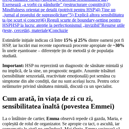
Exersează „a vorbi cu gândurile” (restructurare cognitivă)
3)
Mindfulness orientat pe detalii (potrivit pentru HSP)
4) Ține un
„jurnal al pragului de suprasolicitare”
5) Explică altora sensibilitatea
ta (pe scurt și concret)
6) Reguli scurte de boundary-setting pentru
HSP
HSP la lucru: atenție la perfecționismul „invizibil”
Resurse utile
(teste, cercetări, materiale)
Concluzie
Estimările inițiale indicau că între
15% și 25%
dintre oameni pot fi
HSP, iar lucrări mai recente raportează procente apropiate de
~30%
în unele eșantioane – diferențele țin de metodă și de populația
studiată.
Important:
HSP nu reprezintă un diagnostic de sănătate mintală și
nu implică, de la sine, un prognostic negativ. Anumite trăsături
(sensibilitate senzorială, reactivitate emoțională) pot semăna cu
simptome din alte condiții, dar nu sunt același lucru. Pentru orice
nelămurire privind sănătatea mintală, discută cu un specialist.
Cum arată, în viața de zi cu zi,
sensibilitatea înaltă (povestea Emmei)
La o întâlnire de cartier,
Emma
observă repede că gazda, Maria, e
copleșită de rolul de organizator. Se apropie cu tact, o ascultă, iar
conversația le ajută pe amândouă. Mai târziu, Emma sesizează că