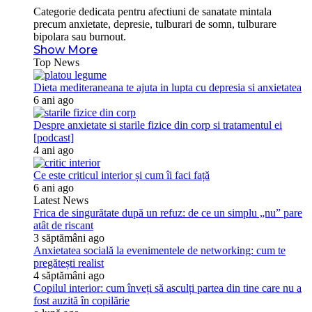
Categorie dedicata pentru afectiuni de sanatate mintala
precum anxietate, depresie, tulburari de somn, tulburare
bipolara sau burnout.
Show More
Top News
Dieta mediteraneana te ajuta in lupta cu depresia si anxietatea
6 ani ago
Despre anxietate si starile fizice din corp si tratamentul ei
[podcast]
4 ani ago
Ce este criticul interior și cum îi faci față
6 ani ago
Latest News
Frica de singurătate după un refuz: de ce un simplu „nu” pare
atât de riscant
3 săptămâni ago
Anxietatea socială la evenimentele de networking: cum te
pregătești realist
4 săptămâni ago
Copilul interior: cum înveți să asculți partea din tine care nu a
fost auzită în copilărie