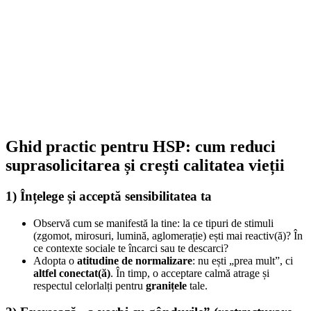
Ghid practic pentru HSP: cum reduci
suprasolicitarea și crești calitatea vieții
1) Înțelege și acceptă sensibilitatea ta
Observă cum se manifestă la tine: la ce tipuri de stimuli
(zgomot, mirosuri, lumină, aglomerație) ești mai reactiv(ă)? În
ce contexte sociale te încarci sau te descarci?
Adopta o
atitudine de normalizare
: nu ești „prea mult”, ci
altfel conectat(ă)
. În timp, o acceptare calmă atrage și
respectul celorlalți pentru
granițele
tale.