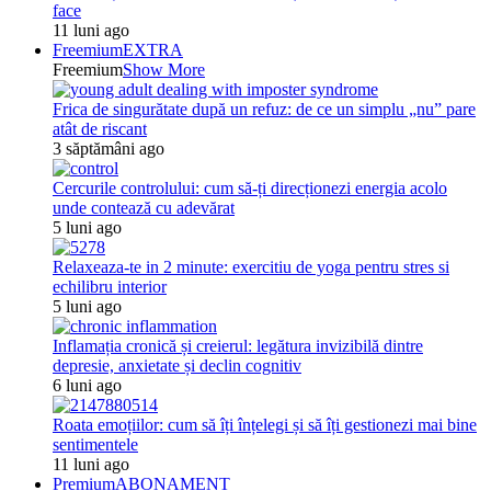
face
11 luni ago
Freemium
EXTRA
Freemium
Show More
Frica de singurătate după un refuz: de ce un simplu „nu” pare
atât de riscant
3 săptămâni ago
Cercurile controlului: cum să-ți direcționezi energia acolo
unde contează cu adevărat
5 luni ago
Relaxeaza-te in 2 minute: exercitiu de yoga pentru stres si
echilibru interior
5 luni ago
Inflamația cronică și creierul: legătura invizibilă dintre
depresie, anxietate și declin cognitiv
6 luni ago
Roata emoțiilor: cum să îți înțelegi și să îți gestionezi mai bine
sentimentele
11 luni ago
Premium
ABONAMENT