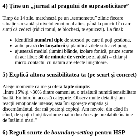
4) Ține un „jurnal al pragului de suprasolicitare”
Timp de 14 zile, marchează pe un „termometru” zilnic fiecare
situație stresantă și nivelul emoțional atins, până la punctul în care
simți că cedezi (ridici tonul, te blochezi, te epuizezi). La final:
identifică
numărul tipic
de stresori pe care îi poți gestiona,
anticipează
declanșatorii
și planifică zilele sub acel prag,
ajustează mediul (lumini blânde, izolare fonică, pauze scurte
în aer liber;
30 de minute de verde
pe zi ajută) – chiar și
micro-contactul cu natura are efecte liniștitoare.
5) Explică altora sensibilitatea ta (pe scurt și concret)
Alege momente calme și oferă
fapte simple
:
„Între 15% și ~30% dintre oameni au o trăsătură numită sensibilitate
înaltă. Eu intru în această categorie. Observ multe detalii și am
reacții emoționale intense; asta îmi sporește empatia și
discernământul, dar mă poate și copleși. Am nevoie, din când în
când, de spațiu liniștit/volume mai reduse/mesaje prealabile înainte
de întâlniri mari.”
6) Reguli scurte de
boundary-setting
pentru HSP