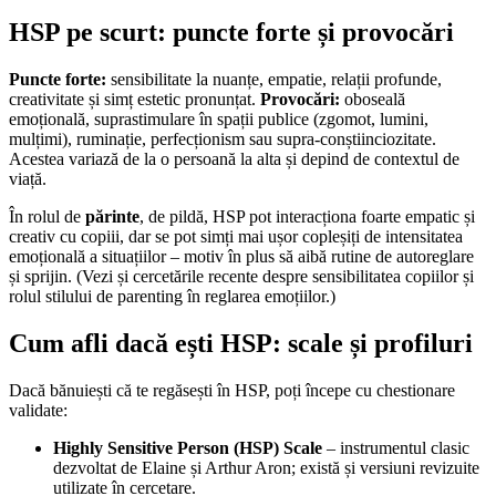
HSP pe scurt: puncte forte și provocări
Puncte forte:
sensibilitate la nuanțe, empatie, relații profunde,
creativitate și simț estetic pronunțat.
Provocări:
oboseală
emoțională, suprastimulare în spații publice (zgomot, lumini,
mulțimi), ruminație, perfecționism sau supra-conștiinciozitate.
Acestea variază de la o persoană la alta și depind de contextul de
viață.
În rolul de
părinte
, de pildă, HSP pot interacționa foarte empatic și
creativ cu copiii, dar se pot simți mai ușor copleșiți de intensitatea
emoțională a situațiilor – motiv în plus să aibă rutine de autoreglare
și sprijin. (Vezi și cercetările recente despre sensibilitatea copiilor și
rolul stilului de parenting în reglarea emoțiilor.)
Cum afli dacă ești HSP: scale și profiluri
Dacă bănuiești că te regăsești în HSP, poți începe cu chestionare
validate:
Highly Sensitive Person (HSP) Scale
– instrumentul clasic
dezvoltat de Elaine și Arthur Aron; există și versiuni revizuite
utilizate în cercetare.