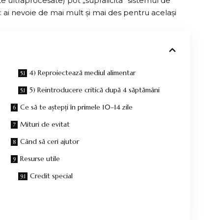
nte ultraprocesate) pot „supralicita” sistemul de
ai nevoie de mai mult și mai des pentru același
4) Reproiectează mediul alimentar
5) Reintroducere critică după 4 săptămâni
Ce să te aștepți în primele 10–14 zile
Mituri de evitat
Când să ceri ajutor
Resurse utile
Credit special