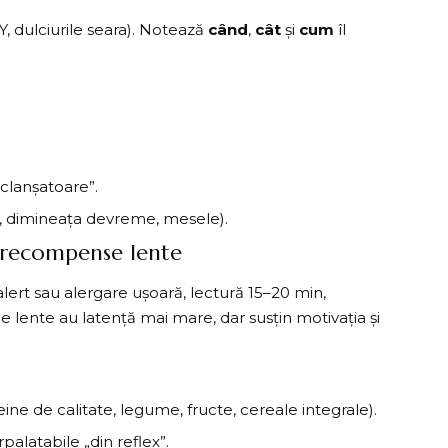
 Y, dulciurile seara). Notează
când
,
cât
și
cum
îl
clanșatoare”.
or, dimineața devreme, mesele).
u recompense lente
alert sau alergare ușoară, lectură 15–20 min,
rile lente au latență mai mare, dar susțin motivația și
ine de calitate, legume, fructe, cereale integrale).
palatabile „din reflex”.