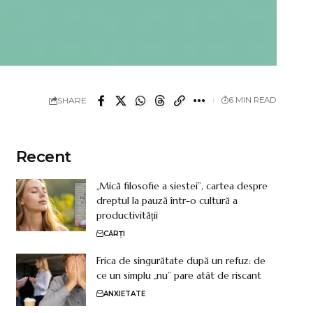
SHARE
6 MIN READ
Recent
„Mică filosofie a siestei”, cartea despre
dreptul la pauză într-o cultură a
productivității
CĂRȚI
Frica de singurătate după un refuz: de
ce un simplu „nu” pare atât de riscant
ANXIETATE