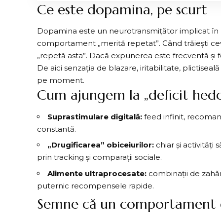
Ce este dopamina, pe scurt
Dopamina este un neurotransmițător implicat în m
comportament „merită repetat”. Când trăiești c
„repetă asta”. Dacă expunerea este frecventă și foa
De aici senzația de blazare, iritabilitate, plictiseal
pe moment.
Cum ajungem la „deficit hed
Suprastimulare digitală:
feed infinit, recomand
constantă.
„Drugificarea” obiceiurilor:
chiar și activităț
prin tracking și comparații sociale.
Alimente ultraprocesate:
combinații de zahăr,
puternic recompensele rapide.
Semne că un comportament 