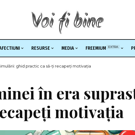
EXTRA
AFECTIUNI
RESURSE
MEDIA
FREEMIUM
P
imulării: ghid practic ca să-ți recapeți motivația
inei în era supras
recapeți motivația