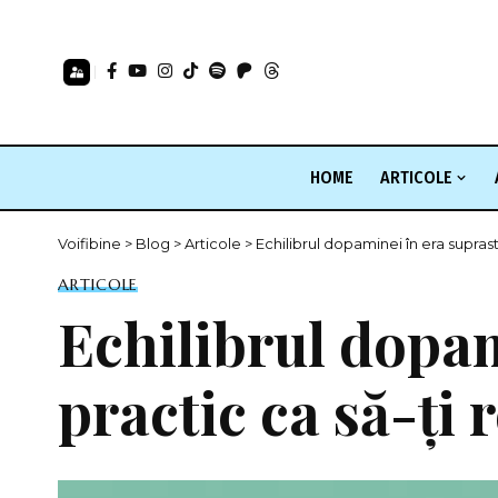
HOME
ARTICOLE
Voifibine
>
Blog
>
Articole
>
Echilibrul dopaminei în era suprast
ARTICOLE
Echilibrul dopam
practic ca să-ți 