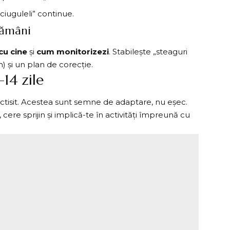
ciuguleli” continue.
tămâni
cu cine
și
cum monitorizezi
. Stabilește „steaguri
h) și un plan de corecție.
–14 zile
 plictisit. Acestea sunt semne de adaptare, nu eșec.
cere sprijin și implică-te în activități împreună cu