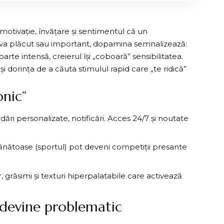
otivație, învățare și sentimentul că un
eva plăcut sau important, dopamina semnalizează:
rte intensă, creierul își „coboară” sensibilitatea.
ă și dorința de a căuta stimulul rapid care „te ridică”
onic”
ări personalizate, notificări. Acces 24/7 și noutate
i sănătoase (sportul) pot deveni competiții presante
 grăsimi și texturi hiperpalatabile care activează
devine problematic