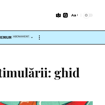
Aa
Font
Resizer
ABONAMENT
REMIUM
timulării: ghid