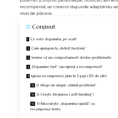
puternici (conținut personalizat, notificări, alime
recompensă, iar creierul răspunde adaptându-se: 
nivel de plăcere.
Conținut
Ce este dopamina, pe scurt
Cum ajungem la „deficit hedonic”
Semne că un comportament devine problematic
„Dopamine fast” sau igienă a recompensei?
Igiena recompensei: plan în 5 pași (30 de zile)
1) Alege un singur „stimul-problemă”
2) Crește fricțiunea („self-binding”)
3) Înlocuiește „dopamina rapidă” cu
recompense lente