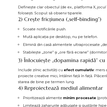
Definește clar obiectul (de ex., platforma X, jocul
folosești. Scopul: să observi tiparele.
2) Crește fricțiunea („self-binding”)
Scoate notificările push.
Mută aplicația pe desktop, nu pe telefon.
Elimină din casă alimentele ultraprocesate „de
Stabilește „zone” și „ore fără ecrane” (dormit
3) Înlocuiește „dopamina rapidă” c
Include zilnic activități cu
efect cumulativ
: mers 
proiecte creative mici, întâlniri față în față. Plăce
starea de bine pe termen lung.
4) Reproiectează mediul alimentar
Prioritizează alimente
minim procesate
(prote
Limitează zaharurile adăugate și gustările hiper