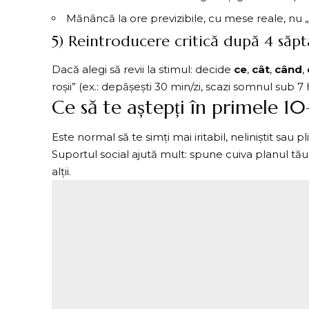
Mănâncă la ore previzibile, cu mese reale, nu „
5) Reintroducere critică după 4 săp
Dacă alegi să revii la stimul: decide
ce
,
cât
,
când
,
roșii” (ex.: depășești 30 min/zi, scazi somnul sub 7 
Ce să te aștepți în primele 10
Este normal să te simți mai iritabil, neliniștit sau
Suportul social ajută mult: spune cuiva planul tău, 
alții.