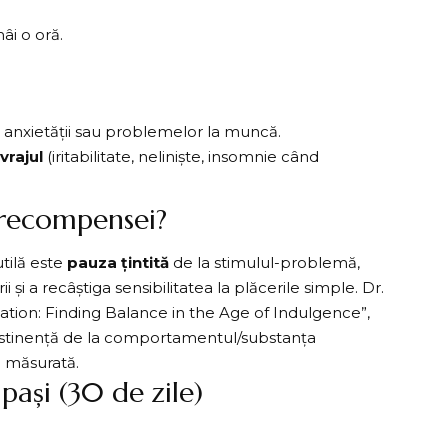
âi o oră.
, anxietății sau problemelor la muncă.
vrajul
(iritabilitate, neliniște, insomnie când
 recompensei?
utilă este
pauza țintită
de la stimulul-problemă,
și a recâștiga sensibilitatea la plăcerile simple. Dr.
ion: Finding Balance in the Age of Indulgence”,
stinență de la comportamentul/substanța
i măsurată.
pași (30 de zile)