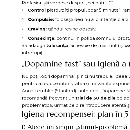
Profesioniștii vorbesc despre „cei patru C”:
Control
pierdut: îți propui „doar 5 minute”, răm
Compulsie:
folosești deși nu ai o intenție clară.
Craving:
gândul revine obsesiv.
Consecințe:
continui în pofida somnului prost
Se adaugă
toleranța
(ai nevoie de mai mult) și
se
întrerupi).
„Dopamine fast” sau igienă a
Nu poți „opri dopamina” și nici nu trebuie. Ideea 
pentru a reduce intensitatea și frecvența expunerii 
Anna Lembke (Stanford), autoarea „Dopamine Nat
recomandă frecvent un
trial de 30 de zile
de ab
problematică, urmat de o reintroducere atentă ș
Igiena recompensei: plan în 5 
1) Alege un singur „stimul-problemă”