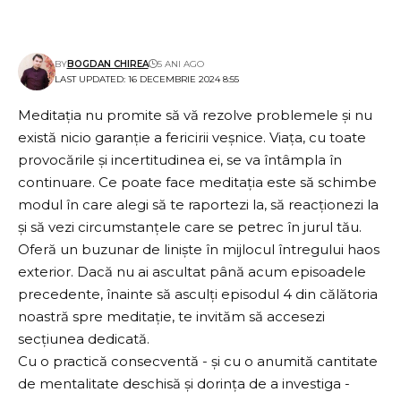
BY
BOGDAN CHIREA
5 ANI AGO
LAST UPDATED: 16 DECEMBRIE 2024 8:55
Meditația nu promite să vă rezolve problemele și nu
există nicio garanție a fericirii veșnice. Viața, cu toate
provocările și incertitudinea ei, se va întâmpla în
continuare. Ce poate face meditația este să schimbe
modul în care alegi să te raportezi la, să reacționezi la
și să vezi circumstanțele care se petrec în jurul tău.
Oferă un buzunar de liniște în mijlocul întregului haos
exterior. Dacă nu ai ascultat până acum episoadele
precedente, înainte să asculți episodul 4 din călătoria
noastră spre meditație, te invităm să accesezi
secțiunea dedicată
.
Cu o practică consecventă - și cu o anumită cantitate
de mentalitate deschisă și dorința de a investiga -