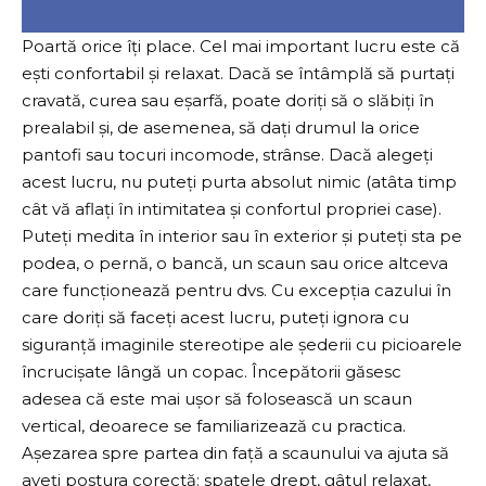
Poartă orice îți place. Cel mai important lucru este că
ești confortabil și relaxat. Dacă se întâmplă să purtați
cravată, curea sau eșarfă, poate doriți să o slăbiți în
prealabil și, de asemenea, să dați drumul la orice
pantofi sau tocuri incomode, strânse. Dacă alegeți
acest lucru, nu puteți purta absolut nimic (atâta timp
cât vă aflați în intimitatea și confortul propriei case).
Puteți medita în interior sau în exterior și puteți sta pe
podea, o pernă, o bancă, un scaun sau orice altceva
care funcționează pentru dvs. Cu excepția cazului în
care doriți să faceți acest lucru, puteți ignora cu
siguranță imaginile stereotipe ale șederii cu picioarele
încrucișate lângă un copac. Începătorii găsesc
adesea că este mai ușor să folosească un scaun
vertical, deoarece se familiarizează cu practica.
Așezarea spre partea din față a scaunului va ajuta să
aveți postura corectă: spatele drept, gâtul relaxat,