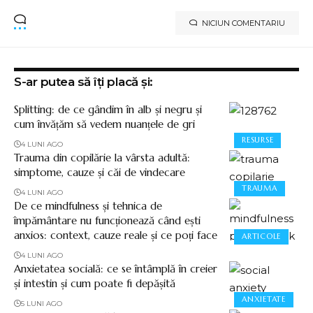
NICIUN COMENTARIU
S-ar putea să îți placă și:
Splitting: de ce gândim în alb și negru și
cum învățăm să vedem nuanțele de gri
RESURSE
4 LUNI AGO
Trauma din copilărie la vârsta adultă:
simptome, cauze și căi de vindecare
TRAUMA
4 LUNI AGO
De ce mindfulness și tehnica de
împământare nu funcționează când ești
anxios: context, cauze reale și ce poți face
ARTICOLE
4 LUNI AGO
Anxietatea socială: ce se întâmplă în creier
și intestin și cum poate fi depășită
ANXIETATE
5 LUNI AGO