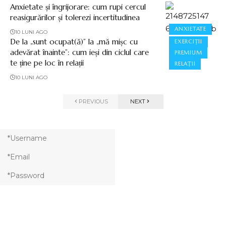
Anxietate și îngrijorare: cum rupi cercul
reasigurărilor și tolerezi incertitudinea
ANXIETATE
10 LUNI AGO
De la „sunt ocupat(ă)” la „mă mișc cu
EXERCIȚII
adevărat înainte”: cum ieși din ciclul care
PREMIUM
te ține pe loc în relații
RELAȚII
10 LUNI AGO
PREVIOUS
NEXT