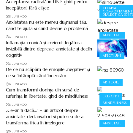
Acceptarea radicală în DBT: ghid pentru
începători, fără clișee
TERAPIA
COMPORTAMENT
DIALECTICĂ (DBT
6 LUNI AGO
Anxietatea nu este mereu dușmanul tău:
când te ajută și când devine o problemă
ANXIETATE
6 LUNI AGO
Inflamația cronică și creierul: legătura
invizibilă dintre depresie, anxietate și declin
cognitiv
AFECTIUNI
6 LUNI AGO
De ce nu scăpăm de emoțiile „negative” și
ce se întâmplă când încercăm
ARTICOLE
6 LUNI AGO
Cum transformi dorința din sursă de
suferință în libertate: ghid de mindfulness
EXERCIȚII
MINDFULNESS
8 LUNI AGO
„Ce-ar fi dacă…” – un articol despre
anxietate, declanșatori și puterea de a
transforma frica în înțelegere
ANXIETATE
9 LUNI AGO