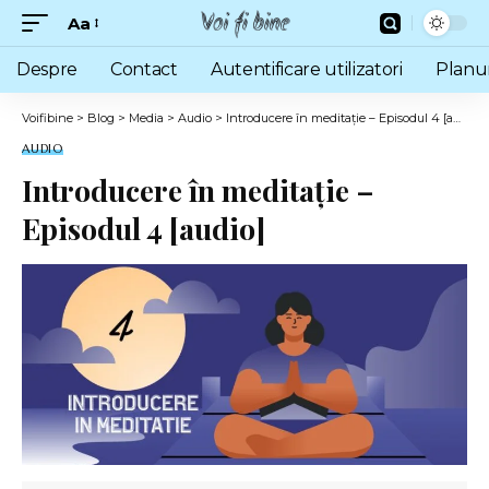
Aa
Font
Resizer
Despre
Contact
Autentificare utilizatori
Planu
Voifibine
>
Blog
>
Media
>
Audio
>
Introducere în meditație – Episodul 4 [audio]
AUDIO
Introducere în meditație –
Episodul 4 [audio]