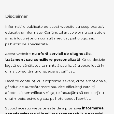
Disclaimer
Informațiile publicate pe acest website au scop exclusiv
educativ și informativ. Conținutul articolelor nu constituie
și nu înlocuiește un consult medical, psihologic sau
psihiatric de specialitate.
Acest website
nu oferă servicii de diagnostic,
tratament sau consiliere personalizată
. Orice decizie
legată de sănătatea ta mintală sau fizică trebuie luată în
urma consultării unui specialist calificat.
Dacă te confrunți cu simptome severe, crize emoționale,
gânduri de autovătămare sau alte dificultăți care îți
afectează semnificativ viața, te încurajăm să ceri sprijinul
unui medic, psiholog sau psihoterapeut licențiat.
Scopul acestui website este de a promova
informarea,
conștientizarea și îngrijirea responsabilă a propriei