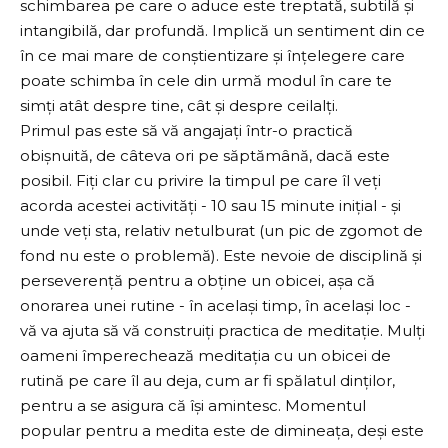
schimbarea pe care o aduce este treptată, subtilă și
intangibilă, dar profundă. Implică un sentiment din ce
în ce mai mare de conștientizare și înțelegere care
poate schimba în cele din urmă modul în care te
simți atât despre tine, cât și despre ceilalți.
Primul pas este să vă angajați într-o practică
obișnuită, de câteva ori pe săptămână, dacă este
posibil. Fiți clar cu privire la timpul pe care îl veți
acorda acestei activități - 10 sau 15 minute inițial - și
unde veți sta, relativ netulburat (un pic de zgomot de
fond nu este o problemă). Este nevoie de disciplină și
perseverență pentru a obține un obicei, așa că
onorarea unei rutine - în același timp, în același loc -
vă va ajuta să vă construiți practica de meditație. Mulți
oameni împerechează meditația cu un obicei de
rutină pe care îl au deja, cum ar fi spălatul dinților,
pentru a se asigura că își amintesc. Momentul
popular pentru a medita este de dimineața, deși este