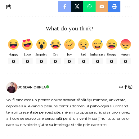
What do you think?
Happy
Love
Surprise
Cry
Joy
Sad
Embarrass
Sleepy
Angry
0
0
0
0
0
0
0
0
0
BOGDAN CHIREA
Voi fi bine este un proiect online dedicat sănătății mintale, anxietate,
depresie s.a. Avand o pasiune pentru domeniul psihologiei si urmand
terapii prezentate pe acest site, mi-am propus sa scriu si sa promovez
articole de dezvoltare personală pentru a veni in sprijinul tuturor celor
care au nevoie de ajutor sa inteleaga starile prin care trec.