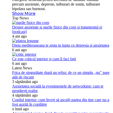
precum anxietate, depresie, tulburari de somn, tulburare
bipolara sau burnout.
Show More
Top News
Despre anxietate si starile fizice din corp si tratamentul ei
[podcast]
4 ani ago
Dieta mediteraneana te ajuta in lupta cu depresia si anxietatea
6 ani ago
Ce este criticul interior și cum îi faci față
6 ani ago
Latest News
Frica de singurătate după un refuz: de ce un simplu „nu” pare
atât de riscant
3 săptămâni ago
Anxietatea socială la evenimentele de networking: cum te
pregătești realist
4 săptămâni ago
Copilul interior: cum înveți să asculți partea din tine care nu a
fost auzită în copilărie
o lună ago