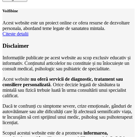
Voifibine
Acest website este un proiect online ce ofera resurse de dezvoltare
personala, abordand teme legate de sanatatea mintala.
Citeste detalii
Disclaimer
Informațiile publicate pe acest website au scop exclusiv educativ și
informativ. Conținutul articolelor nu constituie și nu înlocuiește un
consult medical, psihologic sau psihiatric de specialitate.
Acest website
nu oferă servicii de diagnostic, tratament sau
consiliere personalizată
. Orice decizie legată de sănătatea ta
mintală sau fizică trebuie luată în urma consultării unui specialist
calificat.
Dacă te confrunți cu simptome severe, crize emoționale, gânduri de
autovătămare sau alte dificultăți care îți afectează semnificativ viața,
te încurajăm să ceri sprijinul unui medic, psiholog sau psihoterapeut
licențiat.
Scopul acestui website este de a promova
informarea,