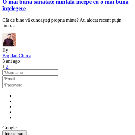
O mai bună sănătate mintală începe cu o mai bună
înțelegere
Cât de bine vă cunoașteți propria minte? Ați alocat recent puțin
timp…
By
Bogdan Chirea
3 ani ago
1
2
Google