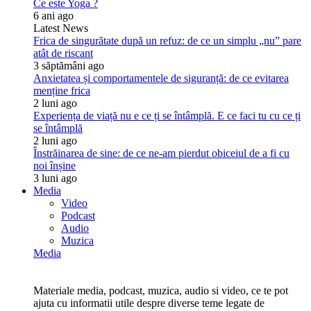
Ce este Yoga ?
6 ani ago
Latest News
Frica de singurătate după un refuz: de ce un simplu „nu” pare
atât de riscant
3 săptămâni ago
Anxietatea și comportamentele de siguranță: de ce evitarea
menține frica
2 luni ago
Experiența de viață nu e ce ți se întâmplă. E ce faci tu cu ce ți
se întâmplă
2 luni ago
Înstrăinarea de sine: de ce ne-am pierdut obiceiul de a fi cu
noi înșine
3 luni ago
Media
Video
Podcast
Audio
Muzica
Media
Materiale media, podcast, muzica, audio si video, ce te pot
ajuta cu informatii utile despre diverse teme legate de