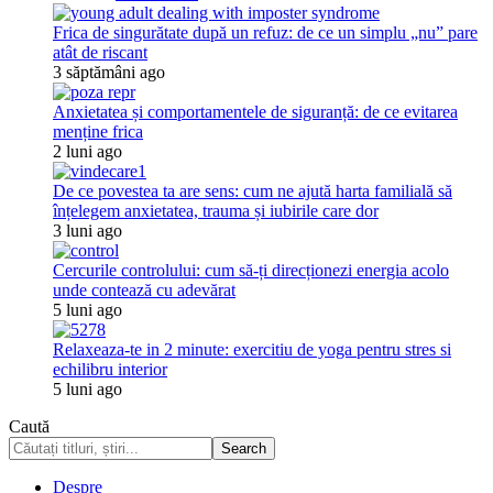
Frica de singurătate după un refuz: de ce un simplu „nu” pare
atât de riscant
3 săptămâni ago
Anxietatea și comportamentele de siguranță: de ce evitarea
menține frica
2 luni ago
De ce povestea ta are sens: cum ne ajută harta familială să
înțelegem anxietatea, trauma și iubirile care dor
3 luni ago
Cercurile controlului: cum să-ți direcționezi energia acolo
unde contează cu adevărat
5 luni ago
Relaxeaza-te in 2 minute: exercitiu de yoga pentru stres si
echilibru interior
5 luni ago
Caută
Despre