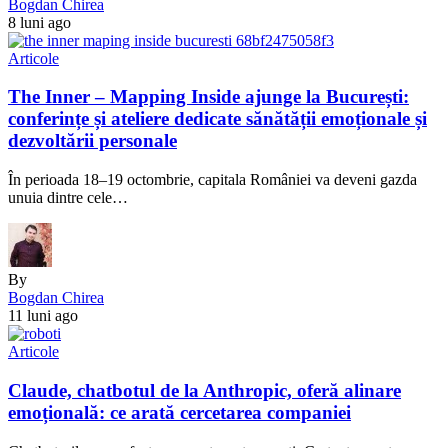
Bogdan Chirea
8 luni ago
Articole
The Inner – Mapping Inside ajunge la București:
conferințe și ateliere dedicate sănătății emoționale și
dezvoltării personale
În perioada 18–19 octombrie, capitala României va deveni gazda
unuia dintre cele…
By
Bogdan Chirea
11 luni ago
Articole
Claude, chatbotul de la Anthropic, oferă alinare
emoțională: ce arată cercetarea companiei