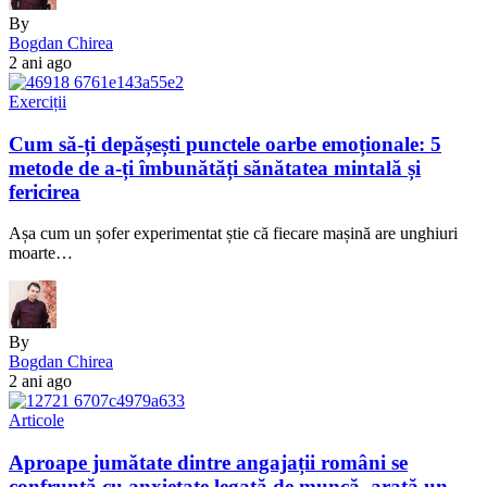
By
Bogdan Chirea
2 ani ago
Exerciții
Cum să-ți depășești punctele oarbe emoționale: 5
metode de a-ți îmbunătăți sănătatea mintală și
fericirea
Așa cum un șofer experimentat știe că fiecare mașină are unghiuri
moarte…
By
Bogdan Chirea
2 ani ago
Articole
Aproape jumătate dintre angajații români se
confruntă cu anxietate legată de muncă, arată un