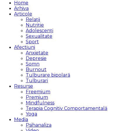
Home
Arhiva
Articole
Relații
Nutriție
Adolescenți
Sexualitate
Sport
Afectiuni
Anxietate
Depresie
Somn
Burnout
Tulburare bipolară
Tulburari
Resurse
Freemium
Premium
Mindfulness
Terapia Cognitiv Comportamentală
Yoga
Media
Psihanaliza
Video