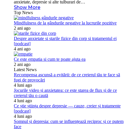
anxietate, depresie si alte tulburari de…
Show More
Top News
Mindfulness de la gândurile negative la lucrurile pozitive
2 ani ago
Despre anxietate si starile fizice din corp si tratamentul ei
[podcast]
4 ani ago
Ce este empatia si cum te poate ajuta ea
2 ani ago
Latest News
Recompensa ascunsă a evitării: de ce creierul tău te face să
fugi de provocări
4 luni ago
Jocurile video și anxietatea: ce este starea de flux și de ce
creierul tău o caută
4 luni ago
Ce știe știința despre depresie — cauze, creier și tratamente
[podcast]
4 luni ago
Somnul și depresia: cum se influențează reciproc și ce putem
face