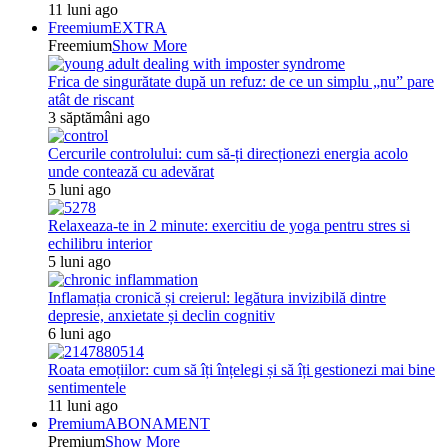
11 luni ago
Freemium
EXTRA
Freemium
Show More
Frica de singurătate după un refuz: de ce un simplu „nu” pare
atât de riscant
3 săptămâni ago
Cercurile controlului: cum să-ți direcționezi energia acolo
unde contează cu adevărat
5 luni ago
Relaxeaza-te in 2 minute: exercitiu de yoga pentru stres si
echilibru interior
5 luni ago
Inflamația cronică și creierul: legătura invizibilă dintre
depresie, anxietate și declin cognitiv
6 luni ago
Roata emoțiilor: cum să îți înțelegi și să îți gestionezi mai bine
sentimentele
11 luni ago
Premium
ABONAMENT
Premium
Show More