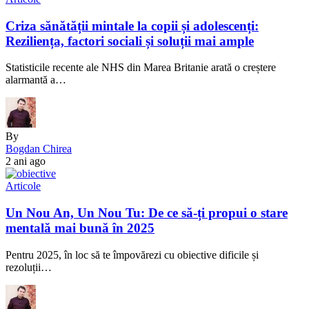
Criza sănătății mintale la copii și adolescenți:
Reziliența, factori sociali și soluții mai ample
Statisticile recente ale NHS din Marea Britanie arată o creștere
alarmantă a…
By
Bogdan Chirea
2 ani ago
Articole
Un Nou An, Un Nou Tu: De ce să-ți propui o stare
mentală mai bună în 2025
Pentru 2025, în loc să te împovărezi cu obiective dificile și
rezoluții…