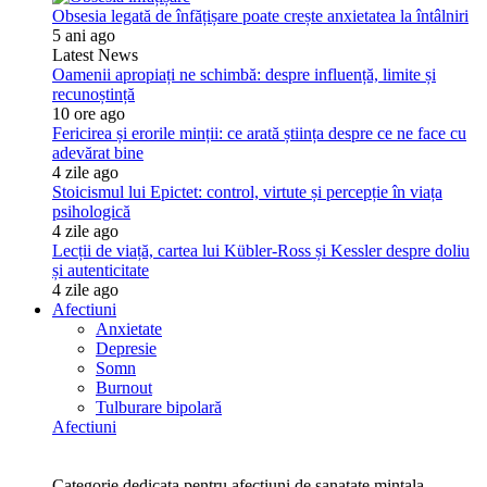
Obsesia legată de înfățișare poate crește anxietatea la întâlniri
5 ani ago
Latest News
Oamenii apropiați ne schimbă: despre influență, limite și
recunoștință
10 ore ago
Fericirea și erorile minții: ce arată știința despre ce ne face cu
adevărat bine
4 zile ago
Stoicismul lui Epictet: control, virtute și percepție în viața
psihologică
4 zile ago
Lecții de viață, cartea lui Kübler-Ross și Kessler despre doliu
și autenticitate
4 zile ago
Afectiuni
Anxietate
Depresie
Somn
Burnout
Tulburare bipolară
Afectiuni
Categorie dedicata pentru afectiuni de sanatate mintala