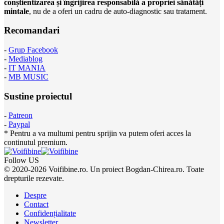
conștientizarea și îngrijirea responsabilă a propriei sănătăți
mintale
, nu de a oferi un cadru de auto-diagnostic sau tratament.
Recomandari
-
Grup Facebook
-
Mediablog
-
IT MANIA
-
MB MUSIC
Sustine proiectul
-
Patreon
-
Paypal
* Pentru a va multumi pentru sprijin va putem oferi acces la
continutul premium.
Follow US
© 2020-2026 Voifibine.ro. Un proiect Bogdan-Chirea.ro. Toate
drepturile rezevate.
Despre
Contact
Confidențialitate
Newsletter