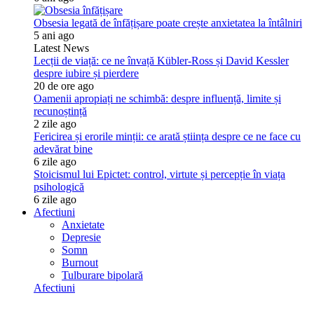
Obsesia legată de înfățișare poate crește anxietatea la întâlniri
5 ani ago
Latest News
Lecții de viață: ce ne învață Kübler-Ross și David Kessler
despre iubire și pierdere
20 de ore ago
Oamenii apropiați ne schimbă: despre influență, limite și
recunoștință
2 zile ago
Fericirea și erorile minții: ce arată știința despre ce ne face cu
adevărat bine
6 zile ago
Stoicismul lui Epictet: control, virtute și percepție în viața
psihologică
6 zile ago
Afectiuni
Anxietate
Depresie
Somn
Burnout
Tulburare bipolară
Afectiuni