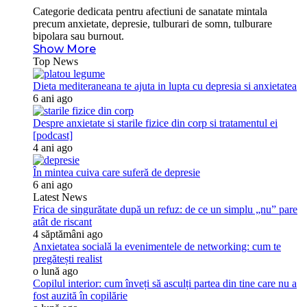
Categorie dedicata pentru afectiuni de sanatate mintala
precum anxietate, depresie, tulburari de somn, tulburare
bipolara sau burnout.
Show More
Top News
Dieta mediteraneana te ajuta in lupta cu depresia si anxietatea
6 ani ago
Despre anxietate si starile fizice din corp si tratamentul ei
[podcast]
4 ani ago
În mintea cuiva care suferă de depresie
6 ani ago
Latest News
Frica de singurătate după un refuz: de ce un simplu „nu” pare
atât de riscant
4 săptămâni ago
Anxietatea socială la evenimentele de networking: cum te
pregătești realist
o lună ago
Copilul interior: cum înveți să asculți partea din tine care nu a
fost auzită în copilărie