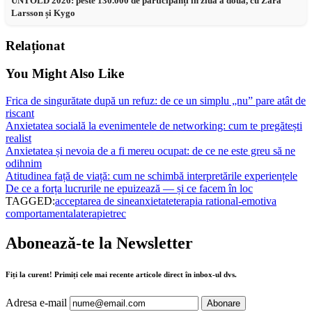
UNTOLD 2026: peste 130.000 de participanți în ziua a doua, cu Zara
Larsson și Kygo
Relaționat
You Might Also Like
Frica de singurătate după un refuz: de ce un simplu „nu” pare atât de
riscant
Anxietatea socială la evenimentele de networking: cum te pregătești
realist
Anxietatea și nevoia de a fi mereu ocupat: de ce ne este greu să ne
odihnim
Atitudinea față de viață: cum ne schimbă interpretările experiențele
De ce a forța lucrurile ne epuizează — și ce facem în loc
TAGGED:
acceptarea de sine
anxietate
terapia rational-emotiva
comportamentala
terapie
trec
Abonează-te la Newsletter
Fiți la curent! Primiți cele mai recente articole direct în inbox-ul dvs.
Adresa e-mail