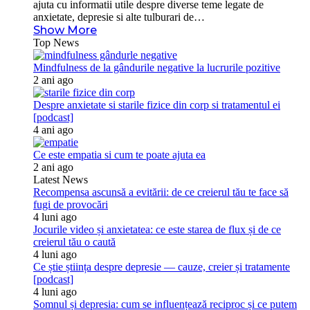
ajuta cu informatii utile despre diverse teme legate de
anxietate, depresie si alte tulburari de…
Show More
Top News
Mindfulness de la gândurile negative la lucrurile pozitive
2 ani ago
Despre anxietate si starile fizice din corp si tratamentul ei
[podcast]
4 ani ago
Ce este empatia si cum te poate ajuta ea
2 ani ago
Latest News
Recompensa ascunsă a evitării: de ce creierul tău te face să
fugi de provocări
4 luni ago
Jocurile video și anxietatea: ce este starea de flux și de ce
creierul tău o caută
4 luni ago
Ce știe știința despre depresie — cauze, creier și tratamente
[podcast]
4 luni ago
Somnul și depresia: cum se influențează reciproc și ce putem