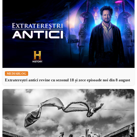
MEDIABLOG
Extratereștri antici revine cu sezonul 18 și zece episoade noi din 8 august