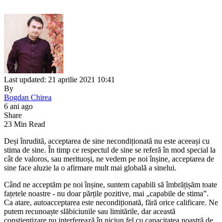
Last updated: 21 aprilie 2021 10:41
By
Bogdan Chirea
6 ani ago
Share
23 Min Read
Deși înrudită, acceptarea de sine necondiționată nu este aceeași cu
stima de sine. În timp ce respectul de sine se referă în mod special la
cât de valoros, sau merituoși, ne vedem pe noi înșine, acceptarea de
sine face aluzie la o afirmare mult mai globală a sinelui.
Când ne acceptăm pe noi înșine, suntem capabili să îmbrățișăm toate
fațetele noastre - nu doar părțile pozitive, mai „capabile de stima”.
Ca atare, autoacceptarea este necondiționată, fără orice calificare. Ne
putem recunoaște slăbiciunile sau limitările, dar această
conștientizare nu interferează în niciun fel cu capacitatea noastră de