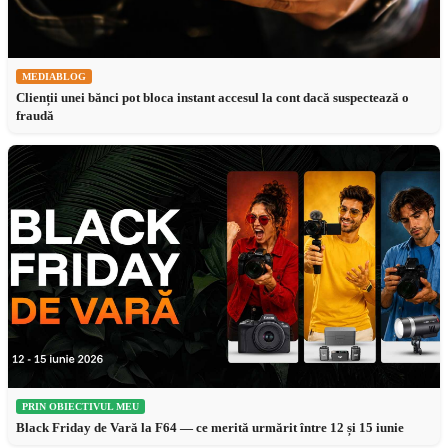
MEDIABLOG
Clienții unei bănci pot bloca instant accesul la cont dacă suspectează o
fraudă
PRIN OBIECTIVUL MEU
Black Friday de Vară la F64 — ce merită urmărit între 12 și 15 iunie