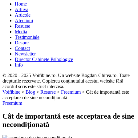
Home
Arhiva
Articole
Afectiuni
Resurse
Media
Testimoniale
Despre
Contact
Newsletter
Director Cabinete Psihologice
Info
© 2020 - 2025 Voifibine.ro. Un website Bogdan-Chirea.ro. Toate
drepturile rezervate. Copierea conținutului acestui website fără
acordul scris este strict interzisă.
Voifibine
>
Blog
>
Resurse
>
Freemium
>
Cât de importantă este
acceptarea de sine necondiționată
Freemium
Cât de importantă este acceptarea de sine
necondiționată