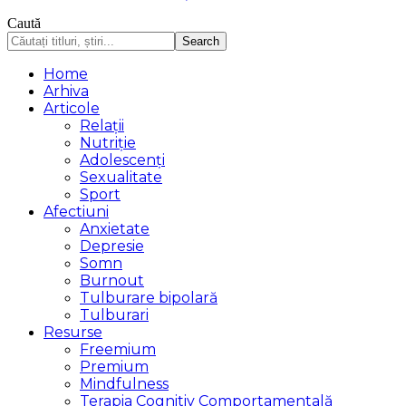
Caută
Home
Arhiva
Articole
Relații
Nutriție
Adolescenți
Sexualitate
Sport
Afectiuni
Anxietate
Depresie
Somn
Burnout
Tulburare bipolară
Tulburari
Resurse
Freemium
Premium
Mindfulness
Terapia Cognitiv Comportamentală