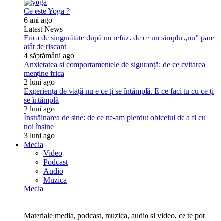
Ce este Yoga ?
6 ani ago
Latest News
Frica de singurătate după un refuz: de ce un simplu „nu” pare
atât de riscant
4 săptămâni ago
Anxietatea și comportamentele de siguranță: de ce evitarea
menține frica
2 luni ago
Experiența de viață nu e ce ți se întâmplă. E ce faci tu cu ce ți
se întâmplă
2 luni ago
Înstrăinarea de sine: de ce ne-am pierdut obiceiul de a fi cu
noi înșine
3 luni ago
Media
Video
Podcast
Audio
Muzica
Media
Materiale media, podcast, muzica, audio si video, ce te pot