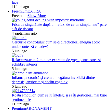
face
11 luni ago
Freemium
EXTRA
Freemium
Show More
Frica de singurătate după un refuz: de ce un simplu „nu” pare
atât de riscant
4 săptămâni ago
Cercurile controlului: cum să-ți direcționezi energia acolo
unde contează cu adevărat
5 luni ago
Relaxeaza-te in 2 minute: exercitiu de yoga pentru stres si
echilibru interior
5 luni ago
Inflamația cronică și creierul: legătura invizibilă dintre
depresie, anxietate și declin cognitiv
6 luni ago
Roata emoțiilor: cum să îți înțelegi și să îți gestionezi mai bine
sentimentele
11 luni ago
Premium
ABONAMENT