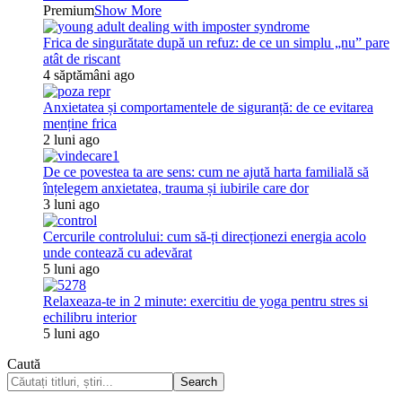
Premium
Show More
Frica de singurătate după un refuz: de ce un simplu „nu” pare
atât de riscant
4 săptămâni ago
Anxietatea și comportamentele de siguranță: de ce evitarea
menține frica
2 luni ago
De ce povestea ta are sens: cum ne ajută harta familială să
înțelegem anxietatea, trauma și iubirile care dor
3 luni ago
Cercurile controlului: cum să-ți direcționezi energia acolo
unde contează cu adevărat
5 luni ago
Relaxeaza-te in 2 minute: exercitiu de yoga pentru stres si
echilibru interior
5 luni ago
Caută