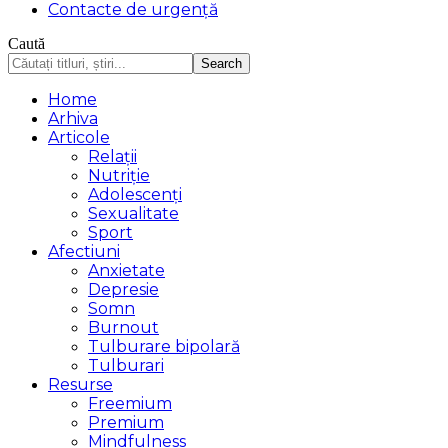
Contacte de urgență
Caută
Home
Arhiva
Articole
Relații
Nutriție
Adolescenți
Sexualitate
Sport
Afectiuni
Anxietate
Depresie
Somn
Burnout
Tulburare bipolară
Tulburari
Resurse
Freemium
Premium
Mindfulness