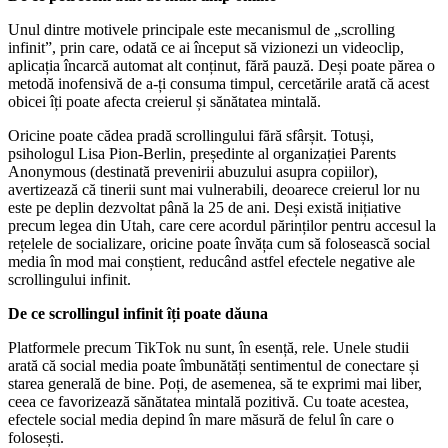
Unul dintre motivele principale este mecanismul de „scrolling
infinit”, prin care, odată ce ai început să vizionezi un videoclip,
aplicația încarcă automat alt conținut, fără pauză. Deși poate părea o
metodă inofensivă de a-ți consuma timpul, cercetările arată că acest
obicei îți poate afecta creierul și sănătatea mintală.
Oricine poate cădea pradă scrollingului fără sfârșit. Totuși,
psihologul Lisa Pion-Berlin, președinte al organizației Parents
Anonymous (destinată prevenirii abuzului asupra copiilor),
avertizează că tinerii sunt mai vulnerabili, deoarece creierul lor nu
este pe deplin dezvoltat până la 25 de ani. Deși există inițiative
precum legea din Utah, care cere acordul părinților pentru accesul la
rețelele de socializare, oricine poate învăța cum să folosească social
media în mod mai conștient, reducând astfel efectele negative ale
scrollingului infinit.
De ce scrollingul infinit îți poate dăuna
Platformele precum TikTok nu sunt, în esență, rele. Unele studii
arată că social media poate îmbunătăți sentimentul de conectare și
starea generală de bine. Poți, de asemenea, să te exprimi mai liber,
ceea ce favorizează sănătatea mintală pozitivă. Cu toate acestea,
efectele social media depind în mare măsură de felul în care o
folosești.