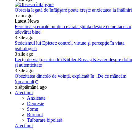
Obsesia legată de înfățișare poate crește anxietatea la întâlniri
5 ani ago
Latest News
Fericirea și erorile minții: ce arată știința despre ce ne face cu
adevărat bine
3 zile ago
Stoicismul lui Epictet: control, virtute și percepție în viața
psihologică
3 zile ago
Lecții de viață, cartea lui Kübler-Ross și Kessler despre doliu
și autenticitate
3 zile ago
Obezitatea dincolo de voință, explicată în „De ce mâncăm
(prea mult)”
o săptămână ago
Afectiuni
Anxietate
Depresie
Somn
Burnout
Tulburare bipolară
Afectiuni