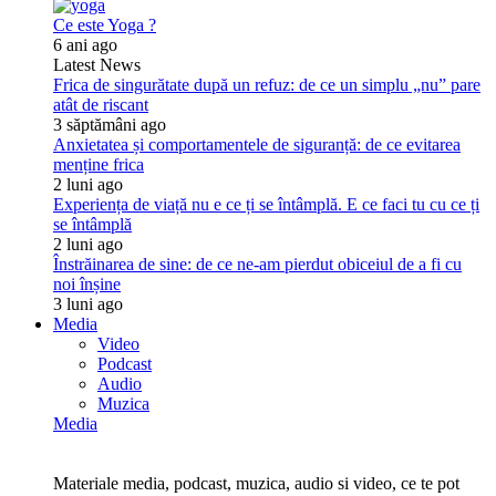
Ce este Yoga ?
6 ani ago
Latest News
Frica de singurătate după un refuz: de ce un simplu „nu” pare
atât de riscant
3 săptămâni ago
Anxietatea și comportamentele de siguranță: de ce evitarea
menține frica
2 luni ago
Experiența de viață nu e ce ți se întâmplă. E ce faci tu cu ce ți
se întâmplă
2 luni ago
Înstrăinarea de sine: de ce ne-am pierdut obiceiul de a fi cu
noi înșine
3 luni ago
Media
Video
Podcast
Audio
Muzica
Media
Materiale media, podcast, muzica, audio si video, ce te pot