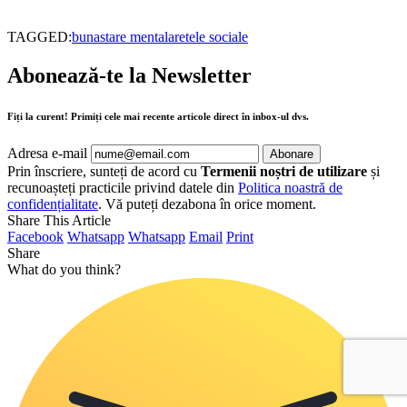
TAGGED:
bunastare mentala
retele sociale
Abonează-te la Newsletter
Fiți la curent! Primiți cele mai recente articole direct în inbox-ul dvs.
Adresa e-mail
Prin înscriere, sunteți de acord cu
Termenii noștri de utilizare
și
recunoașteți practicile privind datele din
Politica noastră de
confidențialitate
. Vă puteți dezabona în orice moment.
Share This Article
Facebook
Whatsapp
Whatsapp
Email
Print
Share
What do you think?