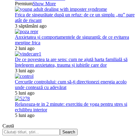
Premium
Show More
Frica de singurătate după un refuz: de ce un simplu „nu” pare
atât de riscant
3 săptămâni ago
Anxietatea și comportamentele de siguranță: de ce evitarea
menține frica
2 luni ago
De ce povestea ta are sens: cum ne ajută harta familială să
înțelegem anxietatea, trauma și iubirile care dor
3 luni ago
Cercurile controlului: cum să-ți direcționezi energia acolo
unde contează cu adevărat
5 luni ago
Relaxeaza-te in 2 minute: exercitiu de yoga pentru stres si
echilibru interior
5 luni ago
Caută