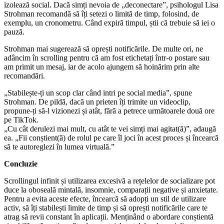
izolează social. Dacă simți nevoia de „deconectare”, psihologul Lisa
Strohman recomandă să îți setezi o limită de timp, folosind, de
exemplu, un cronometru. Când expiră timpul, știi că trebuie să iei o
pauză.
Strohman mai sugerează să oprești notificările. De multe ori, ne
adâncim în scrolling pentru că am fost etichetați într-o postare sau
am primit un mesaj, iar de acolo ajungem să hoinărim prin alte
recomandări.
„Stabilește-ți un scop clar când intri pe social media”, spune
Strohman. De pildă, dacă un prieten îți trimite un videoclip,
propune-ți să-l vizionezi și atât, fără a petrece următoarele două ore
pe TikTok.
„Cu cât derulezi mai mult, cu atât te vei simți mai agitat(ă)”, adaugă
ea. „Fii conștient(ă) de rolul pe care îl joci în acest proces și încearcă
să te autoreglezi în lumea virtuală.”
Concluzie
Scrollingul infinit și utilizarea excesivă a rețelelor de socializare pot
duce la oboseală mintală, insomnie, comparații negative și anxietate.
Pentru a evita aceste efecte, încearcă să adopți un stil de utilizare
activ, să îți stabilești limite de timp și să oprești notificările care te
atrag să revii constant în aplicații. Menținând o abordare conștientă