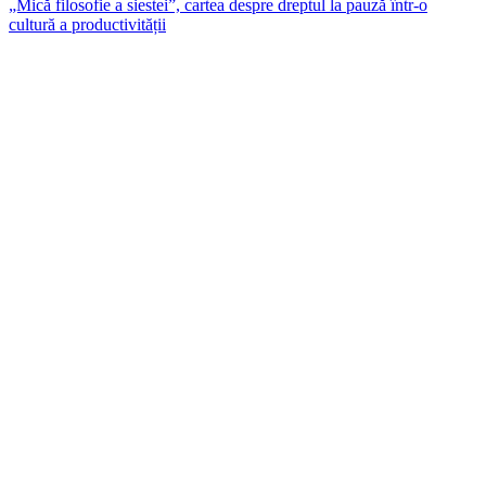
„Mică filosofie a siestei”, cartea despre dreptul la pauză într-o
cultură a productivității