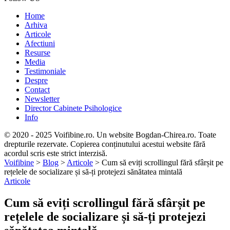
Home
Arhiva
Articole
Afectiuni
Resurse
Media
Testimoniale
Despre
Contact
Newsletter
Director Cabinete Psihologice
Info
© 2020 - 2025 Voifibine.ro. Un website Bogdan-Chirea.ro. Toate
drepturile rezervate. Copierea conținutului acestui website fără
acordul scris este strict interzisă.
Voifibine
>
Blog
>
Articole
>
Cum să eviți scrollingul fără sfârșit pe
rețelele de socializare și să-ți protejezi sănătatea mintală
Articole
Cum să eviți scrollingul fără sfârșit pe
rețelele de socializare și să-ți protejezi