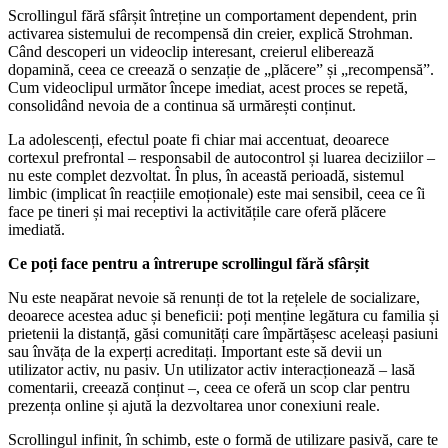
Scrollingul fără sfârșit întreține un comportament dependent, prin
activarea sistemului de recompensă din creier, explică Strohman.
Când descoperi un videoclip interesant, creierul eliberează
dopamină, ceea ce creează o senzație de „plăcere” și „recompensă”.
Cum videoclipul următor începe imediat, acest proces se repetă,
consolidând nevoia de a continua să urmărești conținut.
La adolescenți, efectul poate fi chiar mai accentuat, deoarece
cortexul prefrontal – responsabil de autocontrol și luarea deciziilor –
nu este complet dezvoltat. În plus, în această perioadă, sistemul
limbic (implicat în reacțiile emoționale) este mai sensibil, ceea ce îi
face pe tineri și mai receptivi la activitățile care oferă plăcere
imediată.
Ce poți face pentru a întrerupe scrollingul fără sfârșit
Nu este neapărat nevoie să renunți de tot la rețelele de socializare,
deoarece acestea aduc și beneficii: poți menține legătura cu familia și
prietenii la distanță, găsi comunități care împărtășesc aceleași pasiuni
sau învăța de la experți acreditați. Important este să devii un
utilizator activ, nu pasiv. Un utilizator activ interacționează – lasă
comentarii, creează conținut –, ceea ce oferă un scop clar pentru
prezența online și ajută la dezvoltarea unor conexiuni reale.
Scrollingul infinit, în schimb, este o formă de utilizare pasivă, care te