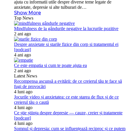
ajuta cu informatii utile despre diverse teme legate de
anxietate, depresie si alte tulburari de…
Show More
Top News
Mindfulness de la gândurile negative la lucrurile pozitive
2 ani ago
Despre anxietate si starile fizice din corp si tratamentul ei
[podcast]
4 ani ago
Ce este empatia si cum te poate ajuta ea
2 ani ago
Latest News
Recompensa ascunsă a evitării: de ce creierul tău te face să
fugi de provocări
4 luni ago
Jocurile video și anxietatea: ce este starea de flux și de ce
creierul tău o caută
4 luni ago
Ce știe știința despre depresie — cauze, creier și tratamente
[podcast]
4 luni ago
Somnul și depresia: cum se influențează reciproc și ce putem