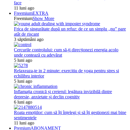
face
11 luni ago
Freemium
EXTRA
Freemium
Show More
Frica de singurătate după un refuz: de ce un simplu „nu” pare
atât de riscant
3 săptămâni ago
Cercurile controlului: cum să-ți direcționezi energia acolo
unde contează cu adevărat
5 luni ago
Relaxeaza-te in 2 minute: exercitiu de yoga pentru stres si
echilibru interior
5 luni ago
Inflamația cronică și creierul: legătura invizibilă dintre
depresie, anxietate și declin cognitiv
6 luni ago
Roata emoțiilor: cum să îți înțelegi și să îți gestionezi mai bine
sentimentele
11 luni ago
Premium
ABONAMENT