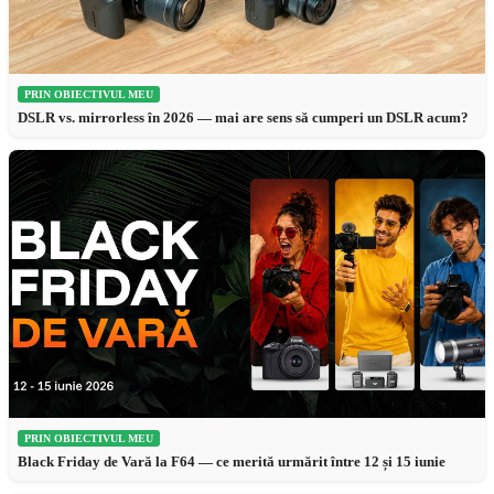
PRIN OBIECTIVUL MEU
DSLR vs. mirrorless în 2026 — mai are sens să cumperi un DSLR acum?
PRIN OBIECTIVUL MEU
Black Friday de Vară la F64 — ce merită urmărit între 12 și 15 iunie