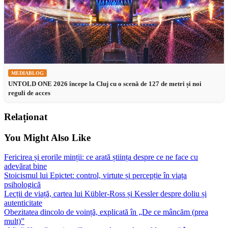
MEDIABLOG
UNTOLD ONE 2026 începe la Cluj cu o scenă de 127 de metri și noi
reguli de acces
Relaționat
You Might Also Like
Fericirea și erorile minții: ce arată știința despre ce ne face cu
adevărat bine
Stoicismul lui Epictet: control, virtute și percepție în viața
psihologică
Lecții de viață, cartea lui Kübler-Ross și Kessler despre doliu și
autenticitate
Obezitatea dincolo de voință, explicată în „De ce mâncăm (prea
mult)”