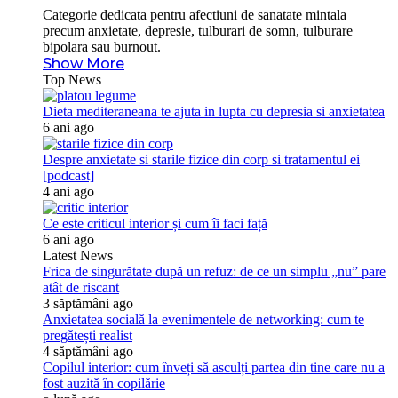
Categorie dedicata pentru afectiuni de sanatate mintala
precum anxietate, depresie, tulburari de somn, tulburare
bipolara sau burnout.
Show More
Top News
Dieta mediteraneana te ajuta in lupta cu depresia si anxietatea
6 ani ago
Despre anxietate si starile fizice din corp si tratamentul ei
[podcast]
4 ani ago
Ce este criticul interior și cum îi faci față
6 ani ago
Latest News
Frica de singurătate după un refuz: de ce un simplu „nu” pare
atât de riscant
3 săptămâni ago
Anxietatea socială la evenimentele de networking: cum te
pregătești realist
4 săptămâni ago
Copilul interior: cum înveți să asculți partea din tine care nu a
fost auzită în copilărie