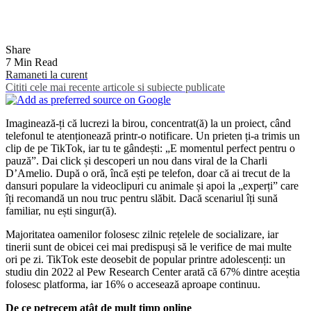
Share
7 Min Read
Ramaneti la curent
Cititi cele mai recente articole si subiecte publicate
Imaginează-ți că lucrezi la birou, concentrat(ă) la un proiect, când
telefonul te atenționează printr-o notificare. Un prieten ți-a trimis un
clip de pe TikTok, iar tu te gândești: „E momentul perfect pentru o
pauză”. Dai click și descoperi un nou dans viral de la Charli
D’Amelio. După o oră, încă ești pe telefon, doar că ai trecut de la
dansuri populare la videoclipuri cu animale și apoi la „experți” care
îți recomandă un nou truc pentru slăbit. Dacă scenariul îți sună
familiar, nu ești singur(ă).
Majoritatea oamenilor folosesc zilnic rețelele de socializare, iar
tinerii sunt de obicei cei mai predispuși să le verifice de mai multe
ori pe zi. TikTok este deosebit de popular printre adolescenți: un
studiu din 2022 al Pew Research Center arată că 67% dintre aceștia
folosesc platforma, iar 16% o accesează aproape continuu.
De ce petrecem atât de mult timp online