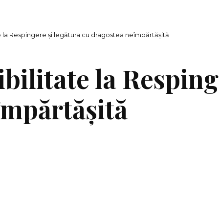
te la Respingere și legătura cu dragostea neîmpărtășită
bilitate la Resping
împărtășită