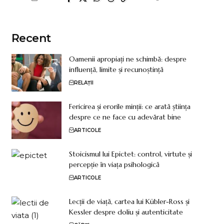
Recent
Oamenii apropiați ne schimbă: despre
influență, limite și recunoștință
RELAȚII
Fericirea și erorile minții: ce arată știința
despre ce ne face cu adevărat bine
ARTICOLE
Stoicismul lui Epictet: control, virtute și
percepție în viața psihologică
ARTICOLE
Lecții de viață, cartea lui Kübler-Ross și
Kessler despre doliu și autenticitate