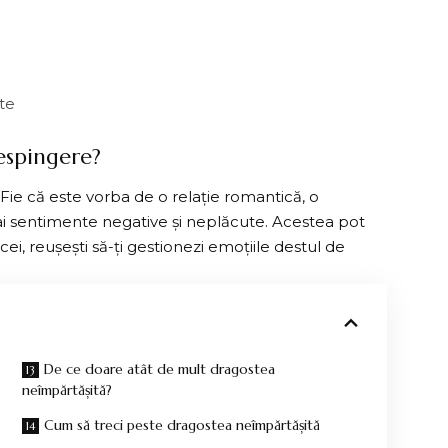
ate
Respingere?
. Fie că este vorba de o relație romantică, o
 ai sentimente negative și neplăcute. Acestea pot
icei, reușești să-ți gestionezi emoțiile destul de
De ce doare atât de mult dragostea
neîmpărtășită?
Cum să treci peste dragostea neîmpărtășită