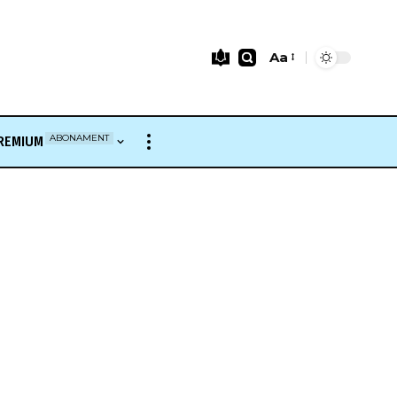
Aa
Font
Resizer
ABONAMENT
REMIUM