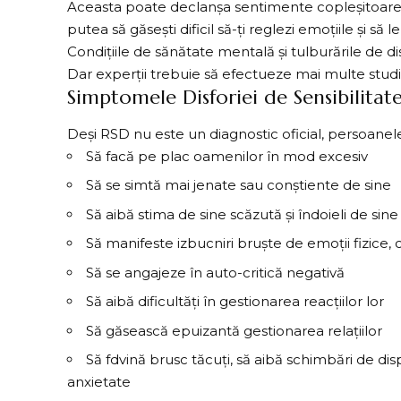
Aceasta poate declanșa sentimente copleșitoare de 
putea să găsești dificil să-ți reglezi emoțiile și să
Condițiile de sănătate mentală și tulburările de d
Dar experții trebuie să efectueze mai multe studi
Simptomele Disforiei de Sensibilitat
Deși RSD nu este un diagnostic oficial, persoanel
Să facă pe plac oamenilor în mod excesiv
Să se simtă mai jenate sau conștiente de sine
Să aibă stima de sine scăzută și îndoieli de sine
Să manifeste izbucniri bruște de emoții fizice, cu
Să se angajeze în auto-critică negativă
Să aibă dificultăți în gestionarea reacțiilor lor
Să găsească epuizantă gestionarea relațiilor
Să fdvină brusc tăcuți, să aibă schimbări de d
anxietate