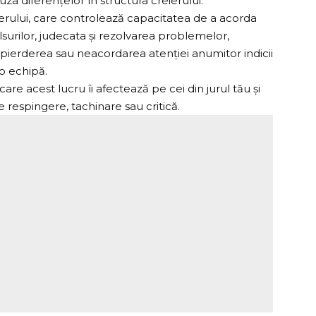
a diferențelor în structura creierului.
erului, care controlează capacitatea de a acorda
pulsurilor, judecata și rezolvarea problemelor,
 pierderea sau neacordarea atenției anumitor indicii
-o echipă.
care acest lucru îi afectează pe cei din jurul tău și
 respingere, tachinare sau critică.