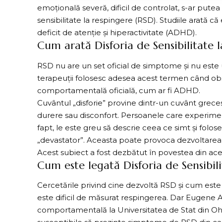
emoțională severă, dificil de controlat, s-ar putea
sensibilitate la respingere (RSD). Studiile arată c
deficit de atenție și hiperactivitate (ADHD).
Cum arată Disforia de Sensibilitate 
RSD nu are un set oficial de simptome și nu este u
terapeuții folosesc adesea acest termen când obs
comportamentală oficială, cum ar fi
ADHD
.
Cuvântul „disforie” provine dintr-un cuvânt grece
durere sau disconfort. Persoanele care experim
fapt, le este greu să descrie ceea ce simt și fol
„devastator”. Aceasta poate provoca dezvoltarea u
Acest subiect a fost dezbătut în povestea din
ace
Cum este legată Disforia de Sensibi
Cercetările privind cine dezvoltă RSD și cum est
este dificil de măsurat respingerea. Dar Eugene Ar
comportamentală la Universitatea de Stat din O