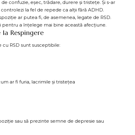
confuzie, eșec, trădare, durere și tristețe. Și s-ar
 le controlezi la fel de repede ca alții fără ADHD.
ispoziție ar putea fi, de asemenea, legate de RSD.
i pentru a înțelege mai bine această afecțiune.
e la Respingere
e cu RSD sunt susceptibile:
m ar fi furia, lacrimile și tristețea
ispoziție sau să prezinte semne de depresie sau