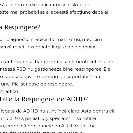
 să ai ceea ce experții numesc disforia de
ă este mai probabil să ai această afecțiune dacă ai
la Respingere?
n diagnostic medical formal. Totuși, medicii și
ervă reacții exagerate legate de o condiție
sc antic care se traduce prin sentimente intense de
entează RSD nu gestionează bine respingerea. De
osesc adesea cuvinte precum „insuportabil” sau
nei frici serioase de respingere.
st articol
.
litate la Respingere de ADHD?
e legată de ADHD nu sunt încă clare. Asta pentru că
nold, MD, psihiatru și specialist în sănătate
hio, crede că persoanele cu ADHD sunt mai