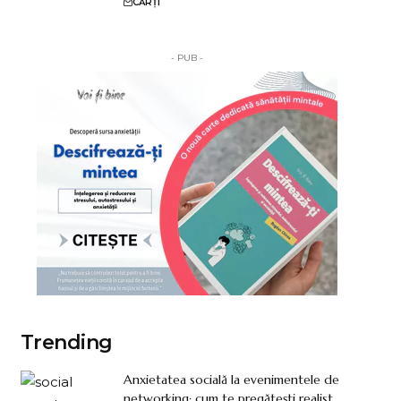
CĂRȚI
- PUB -
Trending
Anxietatea socială la evenimentele de
networking: cum te pregătești realist