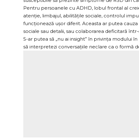
susceptibile să prezinte simptome de RSD din cauz
Pentru persoanele cu ADHD, lobul frontal al crei
atenție, limbajul, abilitățile sociale, controlul im
funcționează ușor diferit. Aceasta ar putea cauza
sociale sau detalii, sau colaborarea deficitară într
S-ar putea să „nu ai insight” în privința modului în 
să interpretezi conversațiile neclare ca o formă de