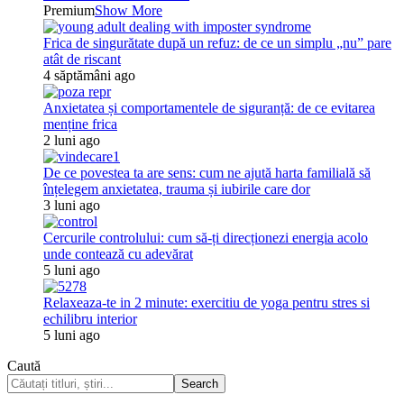
Premium
Show More
Frica de singurătate după un refuz: de ce un simplu „nu” pare
atât de riscant
4 săptămâni ago
Anxietatea și comportamentele de siguranță: de ce evitarea
menține frica
2 luni ago
De ce povestea ta are sens: cum ne ajută harta familială să
înțelegem anxietatea, trauma și iubirile care dor
3 luni ago
Cercurile controlului: cum să-ți direcționezi energia acolo
unde contează cu adevărat
5 luni ago
Relaxeaza-te in 2 minute: exercitiu de yoga pentru stres si
echilibru interior
5 luni ago
Caută