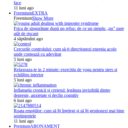
face
11 luni ago
Freemium
EXTRA
Freemium
Show More
Frica de singurătate după un refuz: de ce un simplu „nu” pare
atât de riscant
4 săptămâni ago
Cercurile controlului: cum să-ți direcționezi energia acolo
unde contează cu adevărat
5 luni ago
Relaxeaza-te in 2 minute: exercitiu de yoga pentru stres si
echilibru interior
5 luni ago
Inflamația cronică și creierul: legătura invizibilă dintre
depresie, anxietate și declin cognitiv
6 luni ago
Roata emoțiilor: cum să îți înțelegi și să îți gestionezi mai bine
sentimentele
11 luni ago
Premium
ABONAMENT