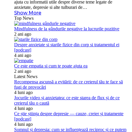
ajuta cu informatii utile despre diverse teme legate de
anxietate, depresie si alte tulburari de…
Show More
Top News
Mindfulness de la gândurile negative la lucrurile pozitive
2 ani ago
Despre anxietate si starile fizice din corp si tratamentul ei
[podcast]
4 ani ago
Ce este empatia si cum te poate ajuta ea
2 ani ago
Latest News
Recompensa ascunsă a evitării: de ce creierul tău te face să
fugi de provocări
4 luni ago
Jocurile video și anxietatea: ce este starea de flux și de ce
creierul tău o caută
4 luni ago
Ce știe știința despre depresie — cauze, creier și tratamente
[podcast]
4 luni ago
Somnul și depresia: cum se influențează reciproc și ce putem