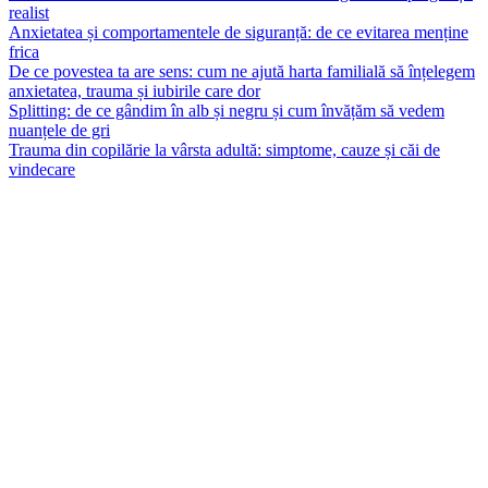
realist
Anxietatea și comportamentele de siguranță: de ce evitarea menține
frica
De ce povestea ta are sens: cum ne ajută harta familială să înțelegem
anxietatea, trauma și iubirile care dor
Splitting: de ce gândim în alb și negru și cum învățăm să vedem
nuanțele de gri
Trauma din copilărie la vârsta adultă: simptome, cauze și căi de
vindecare