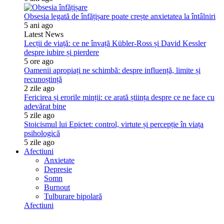
Obsesia legată de înfățișare poate crește anxietatea la întâlniri
5 ani ago
Latest News
Lecții de viață: ce ne învață Kübler-Ross și David Kessler
despre iubire și pierdere
5 ore ago
Oamenii apropiați ne schimbă: despre influență, limite și
recunoștință
2 zile ago
Fericirea și erorile minții: ce arată știința despre ce ne face cu
adevărat bine
5 zile ago
Stoicismul lui Epictet: control, virtute și percepție în viața
psihologică
5 zile ago
Afectiuni
Anxietate
Depresie
Somn
Burnout
Tulburare bipolară
Afectiuni