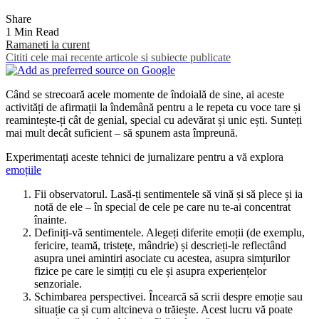
Share
1 Min Read
Ramaneti la curent
Cititi cele mai recente articole si subiecte publicate
Când se strecoară acele momente de îndoială de sine, ai aceste
activități de afirmații la îndemână pentru a le repeta cu voce tare și
reamintește-ți cât de genial, special cu adevărat și unic ești. Sunteți
mai mult decât suficient – să spunem asta împreună.
Experimentați aceste tehnici de jurnalizare pentru a vă explora
emoțiile
Fii observatorul. Lasă-ți sentimentele să vină și să plece și ia
notă de ele – în special de cele pe care nu te-ai concentrat
înainte.
Definiți-vă sentimentele. Alegeți diferite emoții (de exemplu,
fericire, teamă, tristețe, mândrie) și descrieți-le reflectând
asupra unei amintiri asociate cu acestea, asupra simțurilor
fizice pe care le simțiți cu ele și asupra experiențelor
senzoriale.
Schimbarea perspectivei. Încearcă să scrii despre emoție sau
situație ca și cum altcineva o trăiește. Acest lucru vă poate