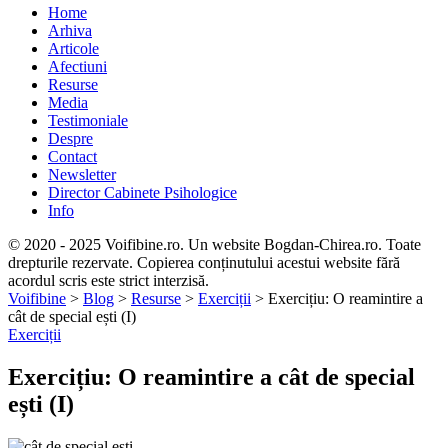
Home
Arhiva
Articole
Afectiuni
Resurse
Media
Testimoniale
Despre
Contact
Newsletter
Director Cabinete Psihologice
Info
© 2020 - 2025 Voifibine.ro. Un website Bogdan-Chirea.ro. Toate
drepturile rezervate. Copierea conținutului acestui website fără
acordul scris este strict interzisă.
Voifibine
>
Blog
>
Resurse
>
Exerciții
>
Exercițiu: O reamintire a
cât de special ești (I)
Exerciții
Exercițiu: O reamintire a cât de special
ești (I)