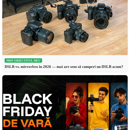
PRIN OBIECTIVUL MEU
DSLR vs. mirrorless în 2026 — mai are sens să cumperi un DSLR acum?