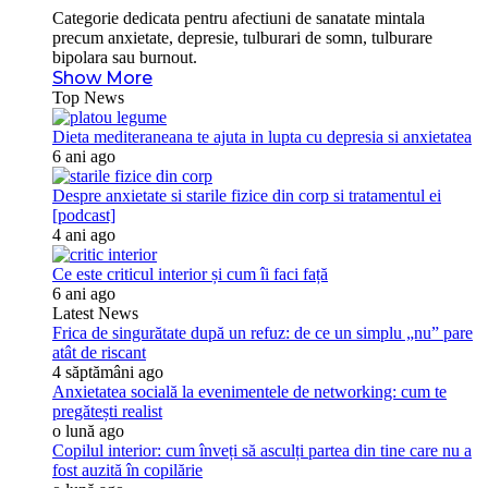
Categorie dedicata pentru afectiuni de sanatate mintala
precum anxietate, depresie, tulburari de somn, tulburare
bipolara sau burnout.
Show More
Top News
Dieta mediteraneana te ajuta in lupta cu depresia si anxietatea
6 ani ago
Despre anxietate si starile fizice din corp si tratamentul ei
[podcast]
4 ani ago
Ce este criticul interior și cum îi faci față
6 ani ago
Latest News
Frica de singurătate după un refuz: de ce un simplu „nu” pare
atât de riscant
4 săptămâni ago
Anxietatea socială la evenimentele de networking: cum te
pregătești realist
o lună ago
Copilul interior: cum înveți să asculți partea din tine care nu a
fost auzită în copilărie