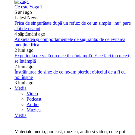
Ce este Yoga ?
6 ani ago
Latest News
Frica de singurătate după un refuz: de ce un simplu „nu” pare
atât de riscant
4 săptămâni ago
Anxietatea și comportamentele de siguranță: de ce evitarea
menține frica
2 luni ago
Experiența de viață nu e ce ți se întâmplă. E ce faci tu cu ce ți
se întâmplă
2 luni ago
Înstrăinarea de sine: de ce ne-am pierdut obiceiul de a fi cu
noi înșine
3 luni ago
Media
Video
Podcast
Audio
Muzica
Media
Materiale media, podcast, muzica, audio si video, ce te pot