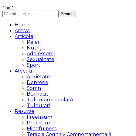
Caută
Home
Arhiva
Articole
Relații
Nutriție
Adolescenți
Sexualitate
Sport
Afectiuni
Anxietate
Depresie
Somn
Burnout
Tulburare bipolară
Tulburari
Resurse
Freemium
Premium
Mindfulness
Terapia Cognitiv Comportamentală