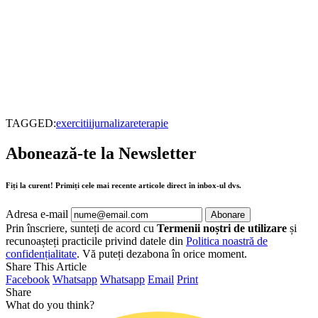
TAGGED:
exercitii
jurnalizare
terapie
Abonează-te la Newsletter
Fiți la curent! Primiți cele mai recente articole direct în inbox-ul dvs.
Adresa e-mail
Prin înscriere, sunteți de acord cu
Termenii noștri de utilizare
și
recunoașteți practicile privind datele din
Politica noastră de
confidențialitate
. Vă puteți dezabona în orice moment.
Share This Article
Facebook
Whatsapp
Whatsapp
Email
Print
Share
What do you think?