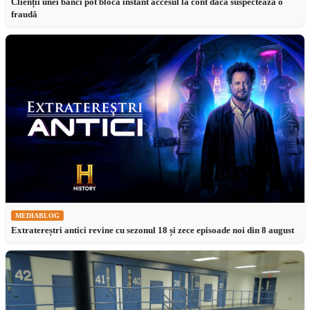
Clienții unei bănci pot bloca instant accesul la cont dacă suspectează o
fraudă
MEDIABLOG
Extratereștri antici revine cu sezonul 18 și zece episoade noi din 8 august