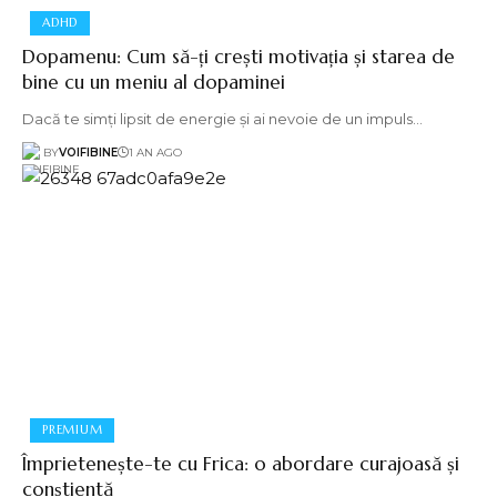
ADHD
Dopamenu: Cum să-ți crești motivația și starea de
bine cu un meniu al dopaminei
Dacă te simți lipsit de energie și ai nevoie de un impuls…
BY
VOIFIBINE
1 AN AGO
PREMIUM
Împrietenește-te cu Frica: o abordare curajoasă și
conștientă