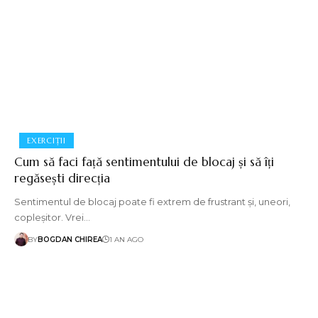
EXERCIȚII
Cum să faci față sentimentului de blocaj și să îți
regăsești direcția
Sentimentul de blocaj poate fi extrem de frustrant și, uneori,
copleșitor. Vrei…
BY
BOGDAN CHIREA
1 AN AGO