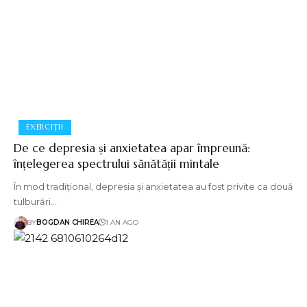
EXERCIȚII
De ce depresia și anxietatea apar împreună:
înțelegerea spectrului sănătății mintale
În mod tradițional, depresia și anxietatea au fost privite ca două
tulburări…
BY
BOGDAN CHIREA
1 AN AGO