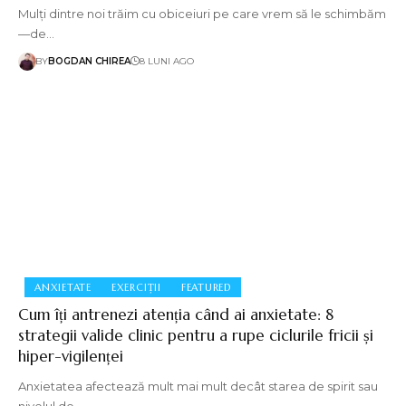
Mulți dintre noi trăim cu obiceiuri pe care vrem să le schimbăm
—de…
BY
BOGDAN CHIREA
8 LUNI AGO
ANXIETATE
EXERCIȚII
FEATURED
Cum îți antrenezi atenția când ai anxietate: 8
strategii valide clinic pentru a rupe ciclurile fricii și
hiper-vigilenței
Anxietatea afectează mult mai mult decât starea de spirit sau