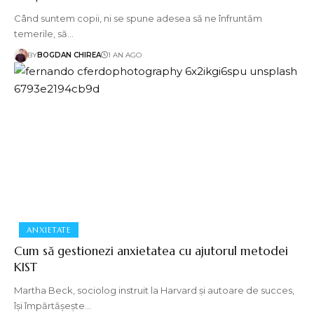
Când suntem copii, ni se spune adesea să ne înfruntăm
temerile, să…
BY
BOGDAN CHIREA
1 AN AGO
ANXIETATE
Cum să gestionezi anxietatea cu ajutorul metodei
KIST
Martha Beck, sociolog instruit la Harvard și autoare de succes,
își împărtășește…