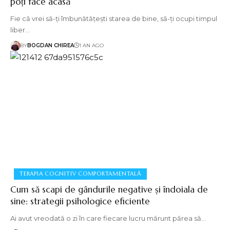
poți face acasă
Fie că vrei să-ți îmbunătățești starea de bine, să-ți ocupi timpul
liber…
BY
BOGDAN CHIREA
1 AN AGO
TERAPIA COGNITIV COMPORTAMENTALĂ
Cum să scapi de gândurile negative și îndoiala de
sine: strategii psihologice eficiente
Ai avut vreodată o zi în care fiecare lucru mărunt părea să…