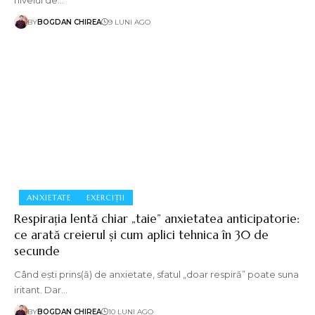
nivelul de…
BY
BOGDAN CHIREA
9 LUNI AGO
ANXIETATE
EXERCIȚII
Respirația lentă chiar „taie” anxietatea anticipatorie:
ce arată creierul și cum aplici tehnica în 30 de
secunde
Când ești prins(ă) de anxietate, sfatul „doar respiră” poate suna
iritant. Dar…
BY
BOGDAN CHIREA
10 LUNI AGO