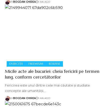
BY
BOGDAN CHIREA
1 AN AGO
EXERCIȚII
FREEMIUM
RESURSE
Micile acte ale bucuriei: cheia fericirii pe termen
lung, conform cercetătorilor
Fericirea este unul dintre cele mai căutate și studiate
concepte ale umanității.…
BY
BOGDAN CHIREA
1 AN AGO