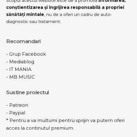
Scopul acestui website este de a promova
informarea,
conștientizarea și îngrijirea responsabilă a propriei
sănătăți mintale
, nu de a oferi un cadru de auto-
diagnostic sau tratament.
Recomandari
-
Grup Facebook
-
Mediablog
-
IT MANIA
-
MB MUSIC
Sustine proiectul
-
Patreon
-
Paypal
* Pentru a va multumi pentru sprijin va putem oferi
acces la continutul premium.