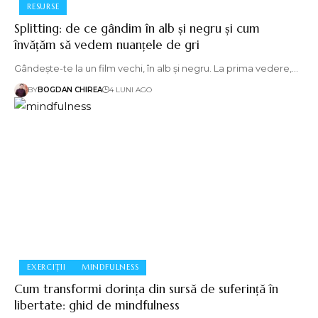
RESURSE
Splitting: de ce gândim în alb și negru și cum
învățăm să vedem nuanțele de gri
Gândește-te la un film vechi, în alb și negru. La prima vedere,…
BY
BOGDAN CHIREA
4 LUNI AGO
EXERCIȚII
MINDFULNESS
Cum transformi dorința din sursă de suferință în
libertate: ghid de mindfulness