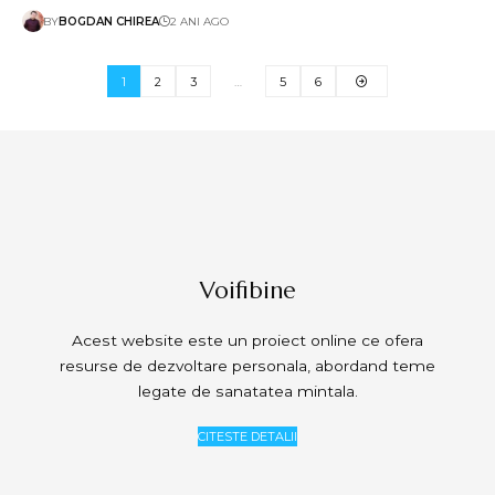
BY
BOGDAN CHIREA
2 ANI AGO
1
2
3
…
5
6
Voifibine
Acest website este un proiect online ce ofera
resurse de dezvoltare personala, abordand teme
legate de sanatatea mintala.
CITESTE DETALII