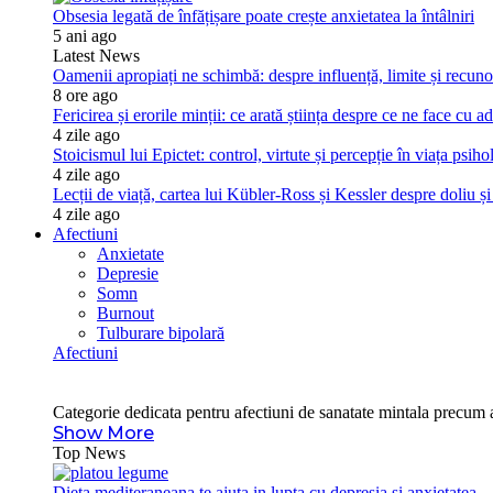
Obsesia legată de înfățișare poate crește anxietatea la întâlniri
5 ani ago
Latest News
Oamenii apropiați ne schimbă: despre influență, limite și recuno
8 ore ago
Fericirea și erorile minții: ce arată știința despre ce ne face cu a
4 zile ago
Stoicismul lui Epictet: control, virtute și percepție în viața psiho
4 zile ago
Lecții de viață, cartea lui Kübler-Ross și Kessler despre doliu și 
4 zile ago
Afectiuni
Anxietate
Depresie
Somn
Burnout
Tulburare bipolară
Afectiuni
Categorie dedicata pentru afectiuni de sanatate mintala precum a
Show More
Top News
Dieta mediteraneana te ajuta in lupta cu depresia si anxietatea