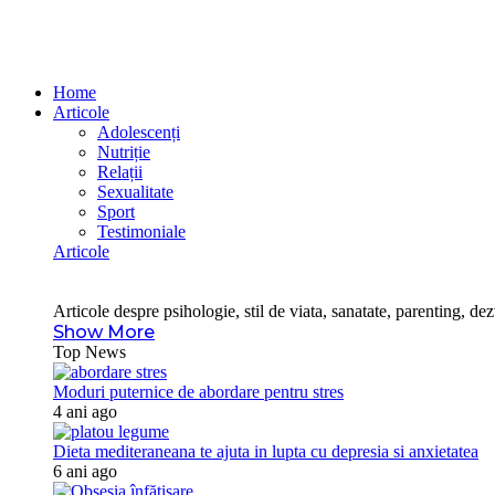
Home
Articole
Adolescenți
Nutriție
Relații
Sexualitate
Sport
Testimoniale
Articole
Articole despre psihologie, stil de viata, sanatate, parenting, dezv
Show More
Top News
Moduri puternice de abordare pentru stres
4 ani ago
Dieta mediteraneana te ajuta in lupta cu depresia si anxietatea
6 ani ago