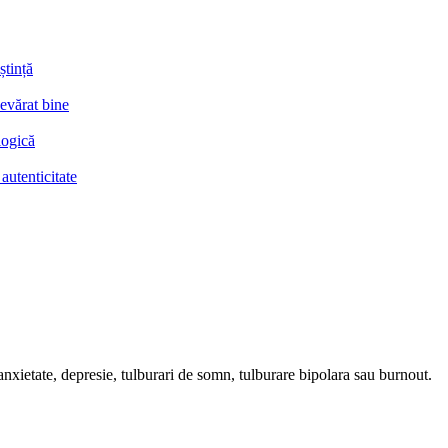
ștință
devărat bine
logică
autenticitate
nxietate, depresie, tulburari de somn, tulburare bipolara sau burnout.