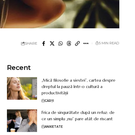
SHARE
5 MIN READ
Recent
„Mică filosofie a siestei”, cartea despre
dreptul la pauză într-o cultură a
productivității
CĂRȚI
Frica de singurătate după un refuz: de
ce un simplu „nu” pare atât de riscant
ANXIETATE