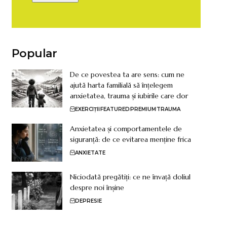
Popular
De ce povestea ta are sens: cum ne
ajută harta familială să înțelegem
anxietatea, trauma și iubirile care dor
EXERCIȚII
FEATURED
PREMIUM
TRAUMA
Anxietatea și comportamentele de
siguranță: de ce evitarea menține frica
ANXIETATE
Niciodată pregătiți: ce ne învață doliul
despre noi înșine
DEPRESIE