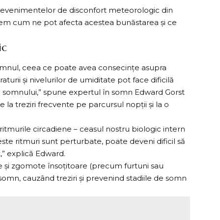
 evenimentelor de disconfort meteorologic din
legem cum ne pot afecta acestea bunăstarea și ce
ic
omnul
, ceea ce poate avea consecințe asupra
urii și nivelurilor de umiditate pot face dificilă
ul somnului,” spune expertul în somn Edward Gorst
a treziri frecvente pe parcursul nopții și la o
ritmurile circadiene – ceasul nostru biologic intern
ste ritmuri sunt perturbate, poate deveni dificil să
t,” explică Edward.
și zgomote însoțitoare (precum furtuni sau
somn, cauzând treziri și prevenind stadiile de somn