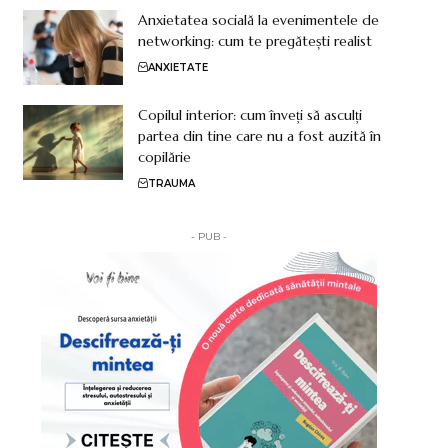
Anxietatea socială la evenimentele de
networking: cum te pregătești realist
ANXIETATE
Copilul interior: cum înveți să asculți
partea din tine care nu a fost auzită în
copilărie
TRAUMA
- PUB -