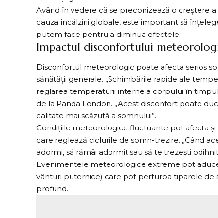
Având în vedere că se preconizează o creștere a
cauza încălzirii globale, este important să înțe
putem face pentru a diminua efectele.
Impactul disconfortului meteorolog
Disconfortul meteorologic poate afecta serios
s
sănătății generale. „Schimbările rapide ale temperat
reglarea temperaturii interne a corpului în timp
de la Panda London. „Acest disconfort poate duce l
calitate mai scăzută a somnului”.
Condițiile meteorologice fluctuante pot afecta și 
care reglează ciclurile de somn-trezire. „Când ace
adormi, să rămâi adormit sau să te trezești odihni
Evenimentele meteorologice extreme pot aduce 
vânturi puternice) care pot perturba tiparele de 
profund.