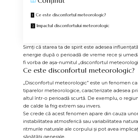
Conținut
Ce este disconfortul meteorologic?
Impactul disconfortului meteorologic
Simți că starea ta de spirit este adesea influența
energie după o perioadă de vreme rece și umedă,
fi vorba de așa-numitul „disconfortul meteorologi
Ce este disconfortul meteorologic?
„Disconfortul meteorologic” este un fenomen care
tiparelor meteorologice, caracterizate adesea pri
altul într-o perioadă scurtă. De exemplu, o regi
de calde la frig extrem sau invers.
Se crede că acest fenomen apare din cauza unor 
instabilitatea atmosferică sau variabilitatea natu
ritmurile naturale ale corpului și pot avea implica
sănătății generale.