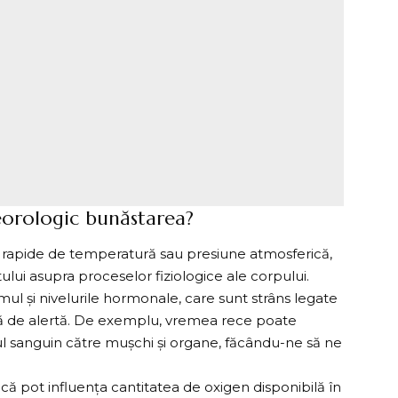
orologic bunăstarea?
le rapide de temperatură sau presiune atmosferică,
lui asupra proceselor fiziologice ale corpului.
mul și nivelurile hormonale, care sunt strâns legate
ală de alertă. De exemplu, vremea rece poate
l sanguin către mușchi și organe, făcându-ne să ne
 pot influența cantitatea de oxigen disponibilă în