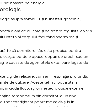
velurile noastre de energie.
eorologic
logic asupra somnului și bunăstării generale,
pectă o oră de culcare și de trezire regulată, chiar și
ui intern al corpului, facilitând adormirea și
gură-te că dormitorul tău este propice pentru
. Folosește perdele opace, dopuri de urechi sau un
țiile cauzate de zgomotele exterioare legate de
xerciții de relaxare, cum ar fi
respirația
profundă,
ainte de culcare. Aceste tehnici pot ajuta la
n, în ciuda fluctuațiilor meteorologice externe.
enține temperatura din dormitor la un nivel
au aer condiționat pe vreme caldă și ia în