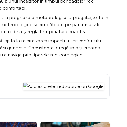
u a unui încălzitor în timpul perioadelor reci
 confortabil.
tent la prognozele meteorologice și pregătește-te în
e meteorologice schimbătoare pe parcursul zilei
rpului de a-și regla temperatura noaptea.
poți ajuta la minimizarea impactului disconfortului
ării generale. Consistența, pregătirea și crearea
u a naviga prin tiparele meteorologice