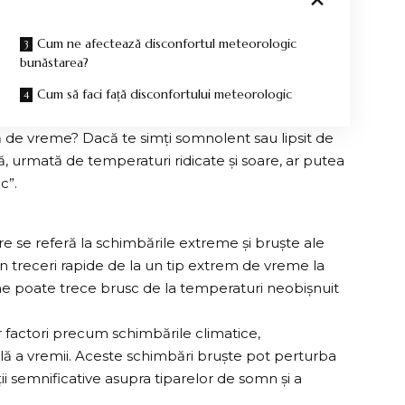
Cum ne afectează disconfortul meteorologic
bunăstarea?
Cum să faci față disconfortului meteorologic
tă de vreme? Dacă te simți somnolent sau lipsit de
 urmată de temperaturi ridicate și soare, ar putea
c”.
 se referă la schimbările extreme și bruște ale
n treceri rapide de la un tip extrem de vreme la
une poate trece brusc de la temperaturi neobișnuit
factori precum schimbările climatice,
rală a vremii. Aceste schimbări bruște pot perturba
ții semnificative asupra tiparelor de somn și a