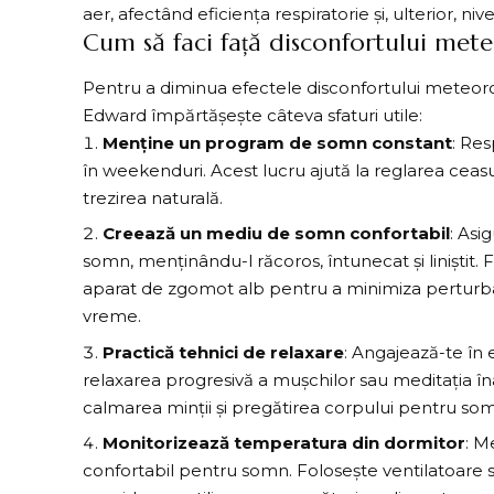
aer, afectând eficiența respiratorie și, ulterior, ni
Cum să faci față disconfortului met
Pentru a diminua efectele disconfortului meteoro
Edward împărtășește câteva sfaturi utile:
Menține un program de somn constant
: Res
în weekenduri. Acest lucru ajută la reglarea ceasul
trezirea naturală.
Creează un mediu de somn confortabil
: Asi
somn, menținându-l răcoros, întunecat și liniștit
aparat de zgomot alb pentru a minimiza perturba
vreme.
Practică tehnici de relaxare
: Angajează-te în e
relaxarea progresivă
a mușchilor sau meditația în
calmarea minții și pregătirea corpului pentru som
Monitorizează temperatura din dormitor
: M
confortabil pentru somn. Folosește ventilatoare s