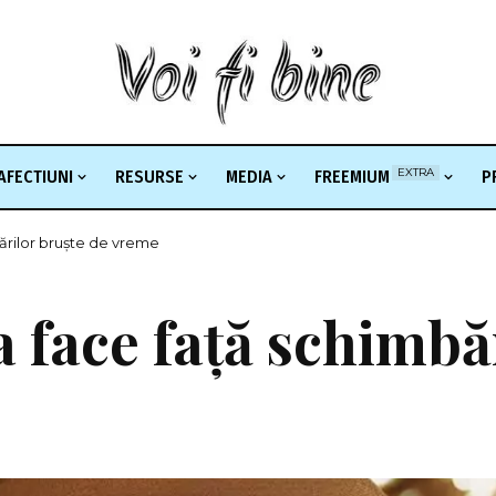
EXTRA
AFECTIUNI
RESURSE
MEDIA
FREEMIUM
P
bărilor bruște de vreme
a face față schimbă