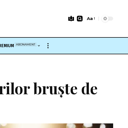
Aa
Font
Resizer
ABONAMENT
REMIUM
rilor bruște de