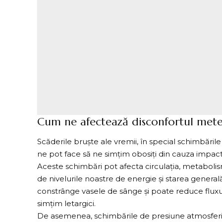
Cum ne afectează disconfortul mete
Scăderile bruște ale vremii, în special schimbări
ne pot face să ne simțim obosiți din cauza impactu
Aceste schimbări pot afecta circulația, metabolis
de nivelurile noastre de energie și starea gener
constrânge vasele de sânge și poate reduce fluxu
simțim letargici.
De asemenea, schimbările de presiune atmosferică