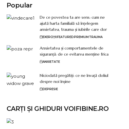
Popular
De ce povestea ta are sens: cum ne
ajută harta familială să înțelegem
anxietatea, trauma și iubirile care dor
EXERCIȚII
FEATURED
PREMIUM
TRAUMA
Anxietatea și comportamentele de
siguranță: de ce evitarea menține frica
ANXIETATE
Niciodată pregătiți: ce ne învață doliul
despre noi înșine
DEPRESIE
CARȚI ȘI GHIDURI VOIFIBINE.RO