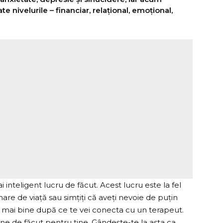
e nivelurile – financiar, relațional, emoțional,
 inteligent lucru de făcut. Acest lucru este la fel
are de viață sau simțiți că aveți nevoie de puțin
mți mai bine după ce te vei conecta cu un terapeut.
une de făcut pentru tine. Gândește-te la asta ca