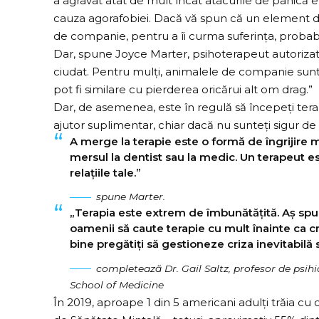
a agravat atât de mult încât
atacurile de panică
e
cauza
agorafobiei
. Dacă vă spun că un element de
de companie, pentru a îi curma suferința, probabil
Dar, spune Joyce Marter, psihoterapeut autorizat
ciudat. Pentru mulți, animalele de companie sunt m
pot fi similare cu pierderea oricărui alt om drag.”
Dar, de asemenea, este în regulă să începeți tera
ajutor suplimentar, chiar dacă nu sunteți sigur de
A merge la terapie este o formă de îngrijire m
mersul la dentist sau la medic. Un terapeut e
relațiile tale.”
spune Marter.
„Terapia este extrem de îmbunătățită. Aș spune
oamenii să caute terapie cu mult înainte ca criz
bine pregătiți să gestioneze criza inevitabilă sa
completează Dr. Gail Saltz, profesor de psihi
School of Medicine
În 2019, aproape 1 din 5 americani adulți trăia cu