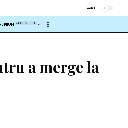
Aa
Font
Resizer
ABONAMENT
REMIUM
ntru a merge la