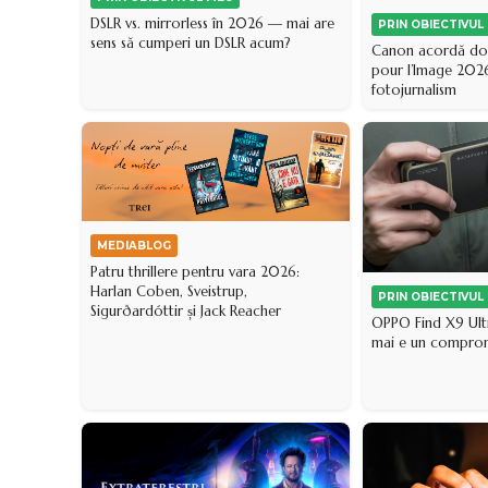
DSLR vs. mirrorless în 2026 — mai are
PRIN OBIECTIVUL
sens să cumperi un DSLR acum?
Canon acordă două
pour l’Image 202
fotojurnalism
MEDIABLOG
Patru thrillere pentru vara 2026:
Harlan Coben, Sveistrup,
PRIN OBIECTIVUL
Sigurðardóttir și Jack Reacher
OPPO Find X9 Ultr
mai e un comprom