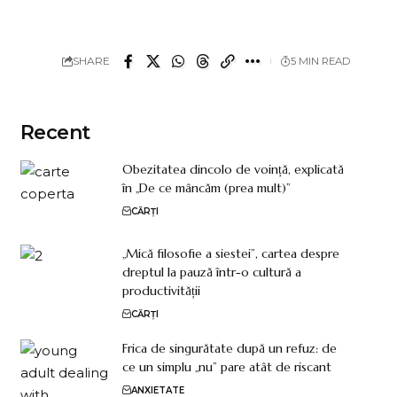
SHARE
5 MIN READ
Recent
Obezitatea dincolo de voință, explicată
în „De ce mâncăm (prea mult)”
CĂRȚI
„Mică filosofie a siestei”, cartea despre
dreptul la pauză într-o cultură a
productivității
CĂRȚI
Frica de singurătate după un refuz: de
ce un simplu „nu” pare atât de riscant
ANXIETATE