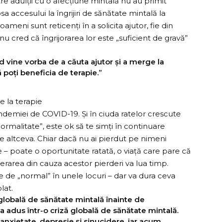
re adulții cu o afecțiune mintală nu au primit
a accesului la îngrijiri de sănătate mintală la
ameni sunt reticenți în a solicita ajutor, fie din
 nu cred că îngrijorarea lor este „suficient de gravă”
d vine vorba de a căuta ajutor și a merge la
 poți beneficia de terapie.”
demiei de COVID-19. Și în ciuda ratelor crescute
ormalitate”, este ok să te simți în continuare
ice altceva. Chiar dacă nu ai pierdut pe nimeni
ve – poate o oportunitate ratată, o viață care pare că
rarea din cauza acestor pierderi va lua timp.
ne de „normal” în unele locuri – dar va dura ceva
lat.
lobală de sănătate mintală înainte de
a adus într-o criză globală de sănătate mintală.
anxietate
,
depresie
și
sinucidere
, iar acum