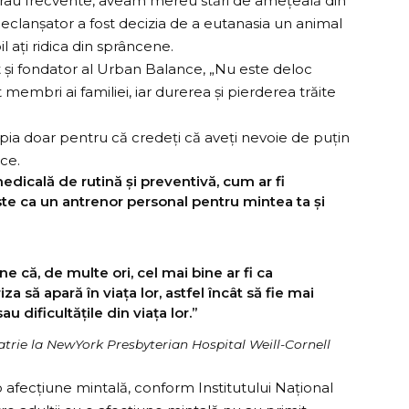
rau frecvente, aveam mereu stări de amețeală din
clanșator a fost decizia de a eutanasia un animal
 ați ridica din sprâncene.
 și fondator al Urban Balance, „Nu este deloc
embri ai familiei, iar durerea și pierderea trăite
pia doar pentru că credeți că aveți nevoie de puțin
 ce.
edicală de rutină și preventivă, cum ar fi
ste ca un antrenor personal pentru mintea ta și
 că, de multe ori, cel mai bine ar fi ca
a să apară în viața lor, astfel încât să fie mai
u dificultățile din viața lor.”
atrie la NewYork Presbyterian Hospital Weill-Cornell
 o afecțiune mintală,
conform
Institutului Național