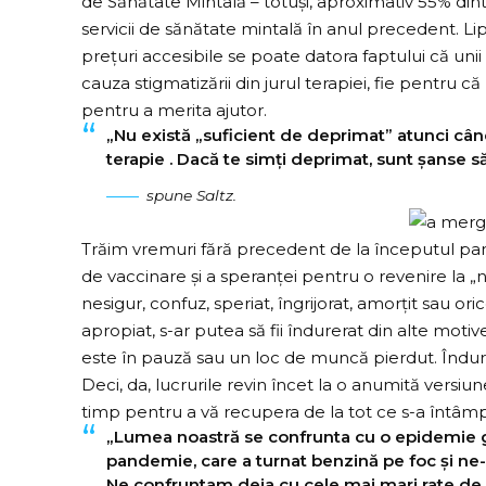
de Sănătate Mintală – totuși, aproximativ 55% dint
servicii de sănătate mintală în anul precedent. Lips
prețuri accesibile se poate datora faptului că unii o
cauza stigmatizării din jurul terapiei, fie pentru că
pentru a merita ajutor.
„Nu există „suficient de deprimat” atunci cân
terapie . Dacă te simți deprimat, sunt șanse să
spune Saltz.
Trăim vremuri fără precedent de la începutul pan
de vaccinare și a speranței pentru o revenire la „n
nesigur, confuz, speriat, îngrijorat, amorțit sau or
apropiat, s-ar putea să fii îndurerat din alte moti
este în pauză sau un loc de muncă pierdut. Îndure
Deci, da, lucrurile revin încet la o anumită versiu
timp pentru a vă recupera de la tot ce s-a întâmp
„Lumea noastră se confrunta cu o epidemie g
pandemie, care a turnat benzină pe foc și ne-
Ne confruntam deja cu cele mai mari rate de