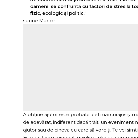
oamenii se confruntă cu factori de stres la toat
fizic, ecologic și politic.”
spune Marter
A obține ajutor este probabil cel mai curajos și mai
de adevărat, indiferent dacă trăiți un eveniment m
ajutor sau de cineva cu care să vorbiți. Te vei si
Este un lucru minunat, grijuliu și plin de compasi