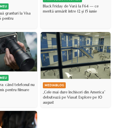
Black Friday de Vară la F64 — ce
 MEU
merită urmărit între 12 și 15 iunie
 granturi la Visa
6 pentru
 MEU
a: când telefonul nu
MEDIABLOG
is pentru filmare
„Cele mai dure închisori din America”
debutează pe Viasat Explore pe 10
august